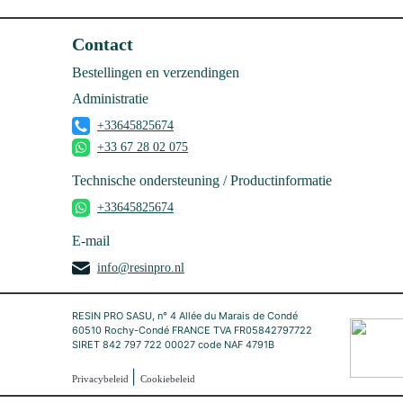
Contact
Bestellingen en verzendingen
Administratie
+33645825674
+33 67 28 02 075
Technische ondersteuning / Productinformatie
+33645825674
E-mail
info@resinpro.nl
RESIN PRO SASU, n° 4 Allée du Marais de Condé
60510 Rochy-Condé FRANCE TVA FR05842797722
SIRET 842 797 722 00027 code NAF 4791B
|
Privacybeleid
Cookiebeleid