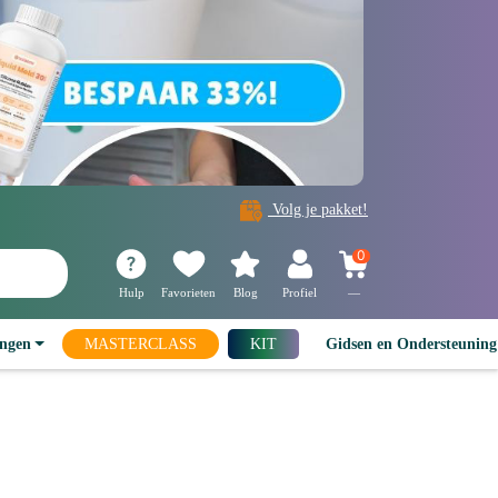
Volg je pakket!
0
Hulp
Favorieten
Blog
Profiel
—
ingen
MASTERCLASS
KIT
Gidsen en Ondersteunin