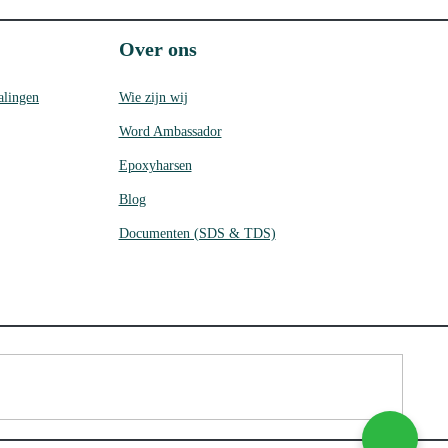
Over ons
alingen
Wie zijn wij
Word Ambassador
Epoxyharsen
Blog
Documenten (SDS & TDS)