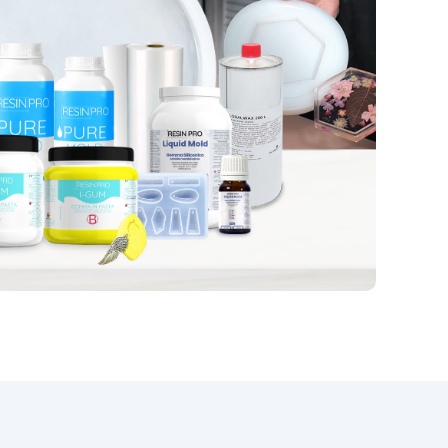
rode) of donkere steentjes.
een
TRANSPARENTE is speciaal
geformuleerd om vergeling te
voorkomen, zodat uw creaties
levendig en aantrekkelijk blijven.
Vragen? Als directe fabrikant
bieden wij professionele
ondersteuning. Voor deskundig
advies en hulp, neem contact op
met ons toegewijde
supportteam. Behaal
professionele resultaten op een
eenvoudige en kosteneffectieve
manier en geef uw ruimtes een
nieuwe uitstraling met de
doorlatende vloeren van
ResinPro!