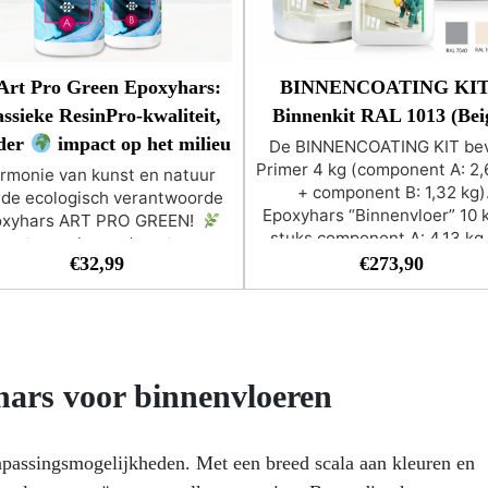
Art Pro Green Epoxyhars:
BINNENCOATING KIT
ssieke ResinPro-kwaliteit,
Binnenkit RAL 1013 (Bei
der
impact op het milieu
De BINNENCOATING KIT bev
Primer 4 kg (component A: 2,
rmonie van kunst en natuur
+ component B: 1,32 kg)
 de ecologisch verantwoorde
Epoxyhars “Binnenvloer” 10 k
oxyhars ART PRO GREEN!
stuks component A: 4,13 kg
esterwerk van de natuur –
stuks component B: 0,87 k
€
32,99
€
273,90
Maak kennis met ART PRO
Verbruik: oppervlakte van 1
EEN, de innovatieve en eco-
m² bij toepassing met rolle
duurzame epoxyhars die
BINNENCOATING KIT wor
istieke schittering naadloos
aanbevolen voor industrië
mbineert met de schoonheid
vloeren, showrooms, garag
 de natuur.
Til uw kunst op
hars voor binnenvloeren
winkels, kantines, slachthui
n verantwoorde manier naar
enz. Beschikbaar in een ru
n hoger niveau – Ontdek de
keuze aan kleuren. Afhankel
komst van harskunst met ART
npassingsmogelijkheden. Met een breed scala aan kleuren en
van de uiteindelijke bestem
GREEN, verrijkt met een hoog