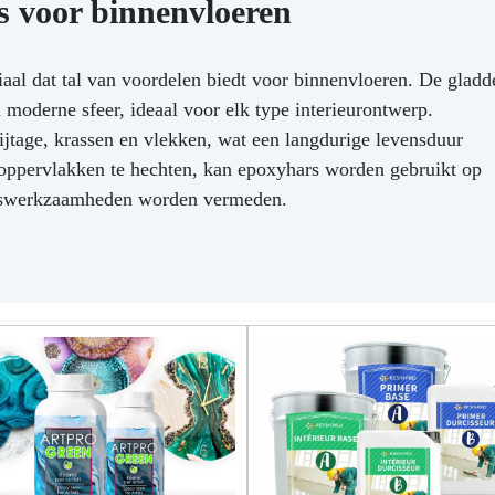
s voor binnenvloeren
Vertrouw op de kwaliteit en
gin vandaag nog je creatieve
is met Resin Pro: voeg het nu
aal dat tal van voordelen biedt voor binnenvloeren. De gladd
toe aan je winkelwagen!
 moderne sfeer, ideaal voor elk type interieurontwerp.
ijtage, krassen en vlekken, wat een langdurige levensduur
oppervlakken te hechten, kan epoxyhars worden gebruikt op
ngswerkzaamheden worden vermeden.