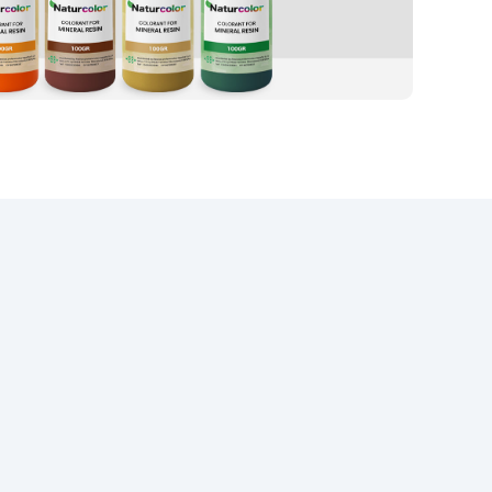
rs,
de
n
 als
de
n de
 de