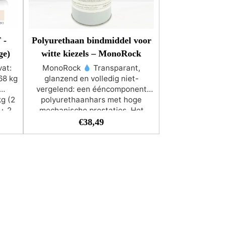
 -
Polyurethaan bindmiddel voor
ge)
witte kiezels – MonoRock
at:
MonoRock
Transparant,
68 kg
glanzend en volledig niet-
vergelend: een ééncomponent
g (2
polyurethaanhars met hoge
 + 2
mechanische prestaties. Het
g)
perfecte bindmiddel voor witte of
€
38,49
2–14
lichte kiezels: deze hars is
r De
speciaal geformuleerd om een
dt
onberispelijk resultaat te
le
garanderen in verschillende
es,
toepassingen. Dankzij de hoge
zen,
glans, transparantie en lage
ime
viscositeit biedt het een perfect,
ijk
transparant en luchtbelvrij
ming
resultaat. Ideaal als bindmiddel