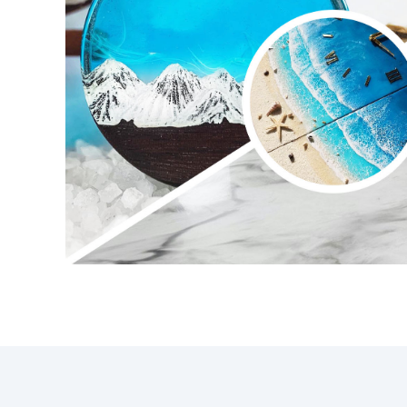
【HOGE KWALITEIT】
Kristaleffect, zonder luchtbellen,
geurloos – de unieke formule is
no
ideaal voor doe-het-zelven,
knutselen en artistieke creaties.
Ook ideaal voor het gieten en
Onz
inbedden van voorwerpen.
da
Compatibel met siliconen, hout,
stof, glas, papier of foto's.
si
Uithardingstijd – 24 uur.
【VEILIG EN GECERTIFICEERD】
Onze hars is gecertificeerd niet-
gi
toxisch, vrij van oplosmiddelen,
niet ontvlambaar en volkomen
G
veilig.
【MAKKELIJK IN
(
GEBRUIK】 De mengverhouding
ha
van 2:1 maakt dit product zeer
gemakkelijk te gebruiken. Omdat
het een tweecomponenten hars
art
is, is het voldoende om
COMPONENT A + COMPONENT
B in een 2:1 verhouding te