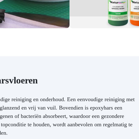
door-en-door gekleurde ha
EEN! Shop nu en maak kunst
speciaal ontwikkeld voor 
met een groenere twist!
bescherming, renovatie e
afwerking van zowel nieuwe
oude vloeren. De kleur op 
foto's kan licht afwijken va
werkelijke kleur. Controleer
RAL-kleur.
rsvloeren
ige reiniging en onderhoud. Een eenvoudige reiniging met
glanzend en vrij van vuil. Bovendien is epoxyhars een
ergenen of bacteriën absorbeert, waardoor een gezondere
topconditie te houden, wordt aanbevolen om regelmatig te
den.