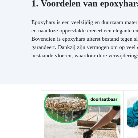
1. Voordelen van epoxyhar
mengen en te laten uitharden
zonder verdere toevoegingen.
be
Het kan naar wens worden
re
Epoxyhars is een veelzijdig en duurzaam materi
gekleurd.
【[GRATIS
en naadloze oppervlakte creëert een elegante en
PROFESSIONELE
ONDERSTEUNING] Aangezien
Bovendien is epoxyhars uiterst bestand tegen sl
wij de rechtstreekse fabrikant
garandeert. Dankzij zijn vermogen om op veel 
zijn, bieden wij u professionele
bestaande vloeren, waardoor dure verwijderi
ondersteuning die uw twijfels of
vragen zal beantwoorden.
BESTSELLER VOOR: -
Houtbewerking: Coatings,
Tafels, Kunstwerken. -
Restauratie of
oppervlaktecoating: Hout, Beton,
Keramiek, Canvas, Glasvezel; -
DIY: vloeren, sieraden en
modelbouw.
Perfecte
transparantie -> Kristaleffect.
Hoge krasbestendigheid ->
ideaal voor tafels en het