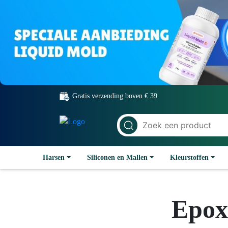
Gratis verzending boven € 39
Harsen
Siliconen en Mallen
Kleurstoffen
Epox