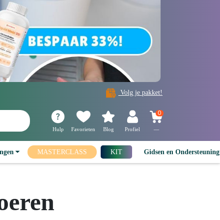
Volg je pakket!
0
Hulp
Favorieten
Blog
Profiel
—
ingen
MASTERCLASS
KIT
Gidsen en Ondersteunin
oeren