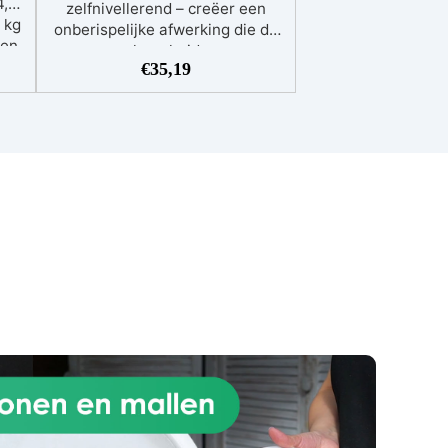
4,13
zelfnivellerend – creëer een
 kg
onberispelijke afwerking die de
een
ware schoonheid van uw
n de
€
35,19
gekleurde granulaten
accentueert.
Krasbestendig –
aal
TRANSPARENTE biedt
ing,
uitstekende weerstand,
n
waardoor uw oppervlak er zelfs
en.
bij dagelijks gebruik als nieuw
ht
blijft uitzien. Duurzame en
eur.
robuuste afwerking.
Anti-
de.
bellen technologie – Geen gedoe
je
meer met luchtbellen! Onze
rdt
TRANSPARENTE epoxyhars
R.
heeft een lage viscositeit,
eid
waardoor het mengsel zichzelf
,
ontlucht voor een perfect
 en
resultaat.
UV-bestendig –
ud
Geniet van langdurige
it
schoonheid! Ideaal als
bindmiddel voor warme (gele of
 en