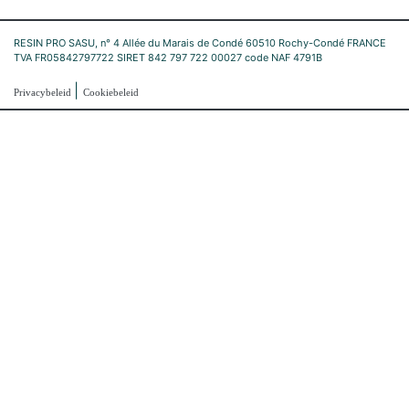
RESIN PRO SASU, n° 4 Allée du Marais de Condé 60510 Rochy-Condé FRANCE
TVA FR05842797722 SIRET 842 797 722 00027 code NAF 4791B
|
Privacybeleid
Cookiebeleid