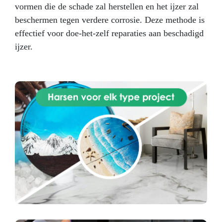
in enkele minuten SteelStick is een
vormen die de schade zal herstellen en het ijzer zal
tweecomponenten epoxyplamuur speciaal
beschermen tegen verdere corrosie. Deze methode is
ontwikkeld voor snelle reparaties aan staal,
ijzer, gietijzer en allerlei metaallegeringen.
effectief voor doe-het-zelf reparaties aan beschadigd
Bestand tegen hoge temperaturen en
ijzer.
chemicaliën, en goedgekeurd voor drinkwater
(WRAS). Ideaal voor werkplaatsen, loodgieterij
en industriële toepassingen. Belangrijkste
kenmerken
Uitstekende hechting op alle
metalen (staal, gietijzer, koper, messing,
aluminium)
Herstelt en reconstrueert
beschadigde onderdelen, scheuren en gaten
WRAS-gecertificeerd – veilig voor
drinkwaterleidingen en tanks
Snelhardend –
hanteerbaar na 10 min, volledig uitgehard in 60
min
Volledig bewerkbaar kan worden
geschuurd, geboord, getapt en geverfd
Temperatuurbestendig van –50 °C tot +150 °C
en bestand tegen oliën, brandstoffen en
chemicaliën Waarom kiezen voor SteelStick
Structurele reparaties – herstelt de
mechanische sterkte van metalen delen