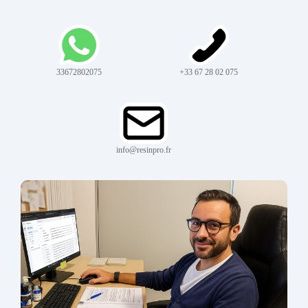
33672802075
+33 67 28 02 075
info@resinpro.fr