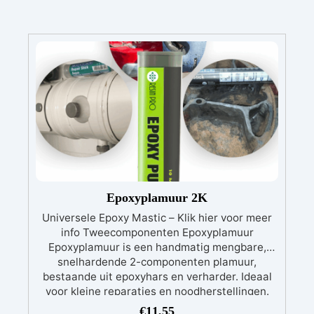
Epoxyplamuur 2K
Universele Epoxy Mastic – Klik hier voor meer
info Tweecomponenten Epoxyplamuur
Epoxyplamuur is een handmatig mengbare,
snelhardende 2-componenten plamuur,
bestaande uit epoxyhars en verharder. Ideaal
voor kleine reparaties en noodherstellingen.
Veelzijdig inzetbaar Deze 2-componenten
€
11,55