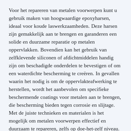
Reinig het oppervlak goed voor maximale
hechting Kan dienen als alternatief voor
Voor het repareren van metalen voorwerpen kunt u
koudlassen bij snelle herstellingen Na
gebruik maken van hoogwaardige epoxyharsen,
uitharding volledig bewerkbaar met boor, vijl of
ideaal voor koude laswerkzaamheden. Deze harsen
tap Bewaren op een droge plaats, uit de buurt
van hitte FAQ Geschikt voor
zijn gemakkelijk aan te brengen en garanderen een
drinkwaterleidingen? Ja, volledig WRAS-
solide en duurzame reparatie op metalen
gecertificeerd. Overschilderbaar? Ja, na
oppervlakken. Bovendien kan het gebruik van
uitharding kan het worden geverfd of
zelfklevende siliconen of afdichtmiddelen handig
behandeld als metaal. Hoe lang gaat het mee?
Het biedt een mechanische en chemische
zijn om beschadigde onderdelen te bevestigen of om
weerstand vergelijkbaar met een permanente
een waterdichte bescherming te creëren. In gevallen
reparatie. Ideaal voor Loodgieters & industriële
waarin het nodig is om de oppervlakteafwerking te
technici Mechanische werkplaatsen &
scheepswerven Doe-het-zelvers
herstellen, wordt het aanbevolen om specifieke
Voedingsindustrie & hydraulische installaties
beschermende coatings voor metalen aan te brengen,
die bescherming bieden tegen corrosie en slijtage.
Met de juiste technieken en materialen is het
mogelijk om metalen voorwerpen effectief en
duurzaam te repareren, zelfs op doe-het-zelf niveau.