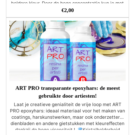
heldere kleur. Door de hoge concentratie kun je met
slechts een paar druppels een dekkende kleur
€
2,00
krijgen. Geschikt om de producten van de RESIN
PRO-serie te kleuren. Het aanbevolen percentage
kleurpigment ten opzichte van de totale hoeveelheid
hars varieert van 1% (transparant effect) tot 5%
(voor intense en dekkende kleuren). Gebruik niet
meer dan 5% kleurstof van de totale harsmassa!
Dierproefvrij, Veganistisch Vriendelijk
ART PRO transparante epoxyhars: de meest
gebruikte door artiesten!
Laat je creatieve genialiteit de vrije loop met ART
PRO epoxyhars: ideaal materiaal voor het maken van
coatings, harskunstwerken, maar ook onderzetters,
dienbladen en andere gietstukken met kleureffecten
dankzij de hoge viscositeit !
Kristalhelderheid