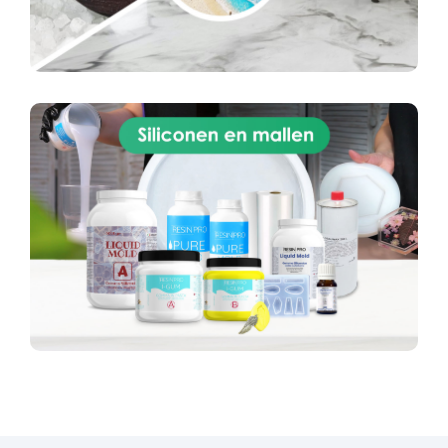
Veilig voor drinkwater – ideaal voor leidingen,
tanks en koppelingen
Snel en schoon – met
de hand aan te brengen zonder gereedschap
Breed inzetbaar – voor thuis, industrie,
automotive en nautiek
Duurzaam – krimpt
niet en barst niet na uitharding Praktische
toepassingen Reparatie van leidingen, flenzen,
kleppen, koppelingen, pompen en metalen
tanks Herstellen van beschadigde schroefdraad
of schroefzittingen Dichten van scheuren en
lekken in hydraulische systemen of metalen
reservoirs Onderhoud van mechanische of
structurele onderdelen Reparaties aan boten,
auto's, machines en industriële apparatuur
Gebruiksaanwijzing Snijd de benodigde
hoeveelheid van de staaf. Kneed met de hand
tot een volledig egale kleur ontstaat (± 1 min).
Breng aan op een schoon of licht opgeruwd
oppervlak. Druk en vorm de plamuur tot het
beschadigde gebied volledig bedekt is. Laat
minstens 60 minuten uitharden. Expert tips