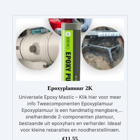
Epoxyplamuur 2K
Universele Epoxy Mastic – Klik hier voor meer
info Tweecomponenten Epoxyplamuur
Epoxyplamuur is een handmatig mengbare,
snelhardende 2-componenten plamuur,
bestaande uit epoxyhars en verharder. Ideaal
voor kleine reparaties en noodherstellingen.
Veelzijdig inzetbaar Deze 2-componenten
€
11,55