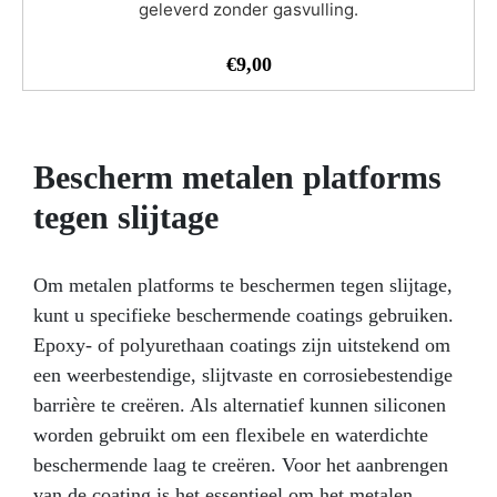
geleverd zonder gasvulling.
ART PRO epoxyhars! Shop nu en maak kunst over de
grens!
€
9,00
Bescherm metalen platforms
tegen slijtage
Om metalen platforms te beschermen tegen slijtage,
kunt u specifieke beschermende coatings gebruiken.
Epoxy- of polyurethaan coatings zijn uitstekend om
een ​​weerbestendige, slijtvaste en corrosiebestendige
barrière te creëren. Als alternatief kunnen siliconen
worden gebruikt om een flexibele en waterdichte
beschermende laag te creëren. Voor het aanbrengen
van de coating is het essentieel om het metalen