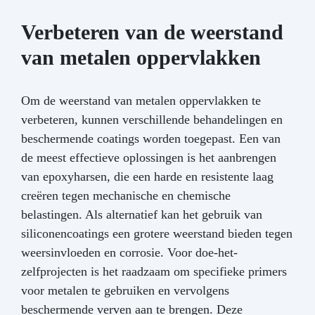
Reinig het oppervlak goed voor maximale
hechting Kan dienen als alternatief voor
Verbeteren van de weerstand
koudlassen bij snelle herstellingen Na
uitharding volledig bewerkbaar met boor, vijl of
van metalen oppervlakken
tap Bewaren op een droge plaats, uit de buurt
van hitte FAQ Geschikt voor
drinkwaterleidingen? Ja, volledig WRAS-
Om de weerstand van metalen oppervlakken te
gecertificeerd. Overschilderbaar? Ja, na
verbeteren, kunnen verschillende behandelingen en
uitharding kan het worden geverfd of
beschermende coatings worden toegepast. Een van
behandeld als metaal. Hoe lang gaat het mee?
Het biedt een mechanische en chemische
de meest effectieve oplossingen is het aanbrengen
weerstand vergelijkbaar met een permanente
van epoxyharsen, die een harde en resistente laag
reparatie. Ideaal voor Loodgieters & industriële
creëren tegen mechanische en chemische
technici Mechanische werkplaatsen &
scheepswerven Doe-het-zelvers
belastingen. Als alternatief kan het gebruik van
Voedingsindustrie & hydraulische installaties
siliconencoatings een grotere weerstand bieden tegen
weersinvloeden en corrosie. Voor doe-het-
zelfprojecten is het raadzaam om specifieke primers
voor metalen te gebruiken en vervolgens
beschermende verven aan te brengen. Deze