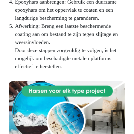
in enkele minuten SteelStick is een
Epoxyhars aanbrengen: Gebruik een duurzame
tweecomponenten epoxyplamuur speciaal
epoxyhars om het oppervlak te coaten en een
ontwikkeld voor snelle reparaties aan staal,
langdurige bescherming te garanderen.
ijzer, gietijzer en allerlei metaallegeringen.
Afwerking: Breng een laatste beschermende
Bestand tegen hoge temperaturen en
chemicaliën, en goedgekeurd voor drinkwater
coating aan om bestand te zijn tegen slijtage en
(WRAS). Ideaal voor werkplaatsen, loodgieterij
weersinvloeden.
en industriële toepassingen. Belangrijkste
Door deze stappen zorgvuldig te volgen, is het
kenmerken
Uitstekende hechting op alle
metalen (staal, gietijzer, koper, messing,
mogelijk om beschadigde metalen platforms
aluminium)
Herstelt en reconstrueert
effectief te herstellen.
beschadigde onderdelen, scheuren en gaten
WRAS-gecertificeerd – veilig voor
drinkwaterleidingen en tanks
Snelhardend –
hanteerbaar na 10 min, volledig uitgehard in 60
min
Volledig bewerkbaar kan worden
geschuurd, geboord, getapt en geverfd
Temperatuurbestendig van –50 °C tot +150 °C
en bestand tegen oliën, brandstoffen en
chemicaliën Waarom kiezen voor SteelStick
Structurele reparaties – herstelt de
mechanische sterkte van metalen delen