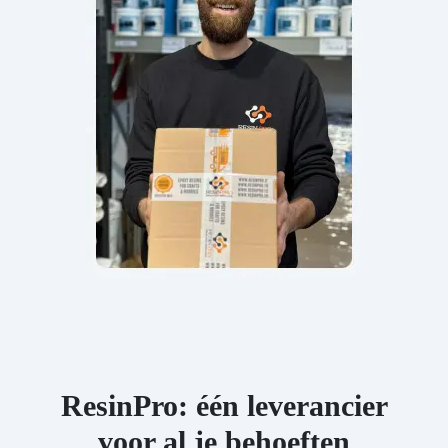
ResinPro: één leverancier
voor al je behoeften