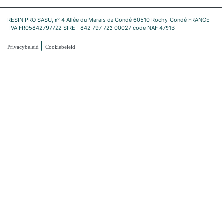
RESIN PRO SASU, n° 4 Allée du Marais de Condé 60510 Rochy-Condé FRANCE
TVA FR05842797722 SIRET 842 797 722 00027 code NAF 4791B
|
Privacybeleid
Cookiebeleid