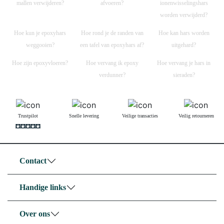
mallen verwijderen?
afvoeren?
ionenwisselingshars
worden verwijderd?
Hoe kun je epoxyhars
Hoe rond je de randen van
Hoe kan hars worden
weggooien?
een tafel van epoxyhars af?
uitgehard?
Hoe zijn epoxyvloeren?
Hoe vervang ik epoxy
Hoe vervang je hars in
verdunner?
sieraden?
Trustpilot
Snelle levering
Veilige transacties
Veilig retourneren
Contact
Handige links
Over ons