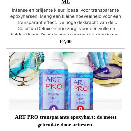
ML
Intense en briljante kleur, ideaal voor transparante
epoxyharsen. Meng een kleine hoeveelheid voor een
transparant effect. De hoge dekkracht van de
“Colorfun Deluxe”-serie zorgt voor een volle en
heldere kleur. Door de hoge concentratie kun je met
slechts een paar druppels een dekkende kleur
€
2,00
krijgen. Geschikt om de producten van de RESIN
PRO-serie te kleuren. Het aanbevolen percentage
kleurpigment ten opzichte van de totale hoeveelheid
hars varieert van 1% (transparant effect) tot 5%
(voor intense en dekkende kleuren). Gebruik niet
meer dan 5% kleurstof van de totale harsmassa!
Dierproefvrij, Veganistisch Vriendelijk
ART PRO transparante epoxyhars: de meest
gebruikte door artiesten!