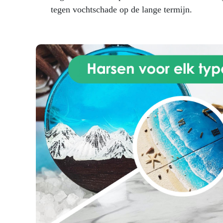
op niet-absorberende
tegen vochtschade op de lange termijn.
ondergronden zoals keramische
tegels, glasmozaïek, platen of
dicht beton Geschikt voor
voorbereiding van kanalen,
bassins, reservoirs, leidingen en
betonnen afvoerbuizen Te
gebruiken als mortel voor
egalisatie of reparatie van
horizontale en verticale
oppervlakken (nieuw of
bestaand), ook in dunne lagen,
en voor het herstellen van kleine
gebreken zoals holtes of
grindnesten