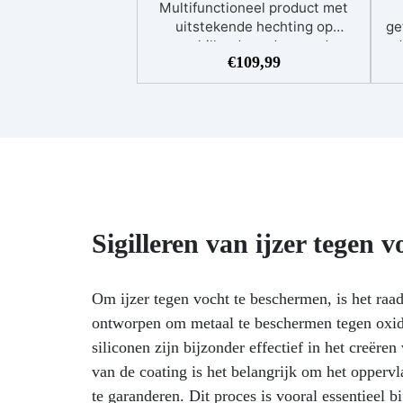
Multifunctioneel product met
uitstekende hechting op
ge
verschillende ondergronden
d
€
109,99
Sterke penetratie in het
vo
oppervlak Effectieve
stofbindende werking
Overschilderbaar met elk
harsgebaseerd systeem
vlo
Verandert de kleur van het
e
oppervlak niet, beperkt het
“natte” effect bij transparante
afwerkingen
Toepassingen
ve
Voorbehandeling van
v
Sigilleren van ijzer tegen v
ondergronden met overmatig
vocht vóór het aanbrengen van
epoxy- of
Om ijzer tegen vocht te beschermen, is het raa
polyurethaansystemen, coatings
ontworpen om metaal te beschermen tegen oxida
of dampdichte beschermlagen
siliconen zijn bijzonder effectief in het creëre
Primer voor betonoppervlakken
met een hoog restvochtgehalte,
van de coating is het belangrijk om het oppervl
ideaal voor directe toepassing
te garanderen. Dit proces is vooral essentieel 