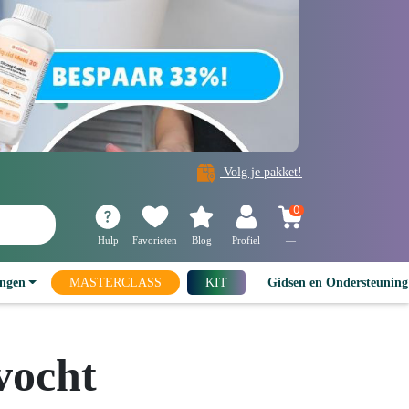
Volg je pakket!
0
Hulp
Favorieten
Blog
Profiel
—
ingen
MASTERCLASS
KIT
Gidsen en Ondersteunin
 vocht