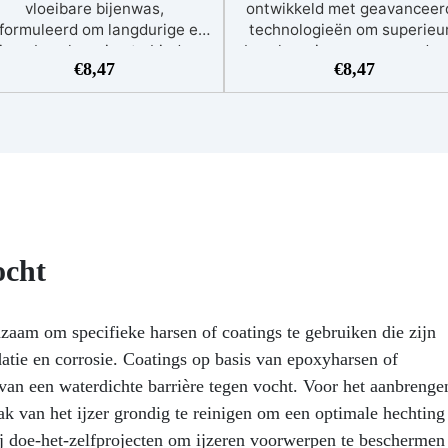
vloeibare bijenwas,
ontwikkeld met geavanceer
formuleerd om langdurige en
technologieën om superieu
iepe bescherming te bieden
bescherming en een voede
€
8,47
€
8,47
or alle houtsoorten, inclusief
behandeling te bieden voor a
parken, houten meubels en
steenoppervlakken. De unie
tafels. Deze unieke was
formule, halfvloeibaar en
onderscheidt zich door zijn
gemakkelijk smeerbaar, zor
eibare pasta-consistentie die
voor een uniforme verdeling
en diepe penetratie mogelijk
snelle penetratie, waardoor
maakt, het hout tot aan de
steen wordt beschermd teg
wortels voedt en
externe elementen. Dit prod
elvoorkomende problemen in
blinkt uit in het behoud van
erband met dagelijks gebruik
natuurlijke uitstraling van 
ocht
effectief oplost.
steen, waardoor deze
waterdicht en bestand is te
vlekken, zuren, logen en
dzaam om specifieke harsen of coatings te gebruiken die zijn
krassen.
tie en corrosie. Coatings op basis van epoxyharsen of
n van een waterdichte barrière tegen vocht. Voor het aanbrenge
ak van het ijzer grondig te reinigen om een optimale hechting
bij doe-het-zelfprojecten om ijzeren voorwerpen te beschermen