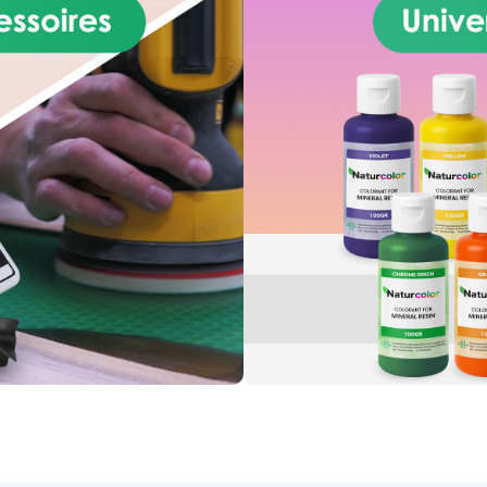
amuurmes. – De afwerking is
sparant, maar kan naar wens
den gekleurd met de kleuren
an de Resin Pro-lijn – Kan
den aangebracht in geringe
e voor een verglaasd effect of
rotere dikten voor een grotere
nsistentie en bescherming –
s mogelijk een artistiek effect
bereiken door de afwerking te
elleren na het aanbrengen.
EBRUIKSVERHOUDING: de
ndaard mengverhouding voor
verticaal glas is 100A: 70B
ting voor wanden en schuine
verticale oppervlakken / Deze
poxyformulering maakt het
gelijk om oppervlakken en
n van een transparante laag
te voorzien of ze met een
eurde laag te decoreren, wat
esulteert in een glanzend,