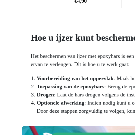
€
4,90
voor gladde oppervlakken. Door
de inkt te mengen met Epoxyhars
Dec
kun je een kleuruitbarsting
alle
creëren! Piñata Colors zijn sterk
s
verzadigde, sneldrogende
alcoholinkten geschikt voor elk
oppe
Hoe u ijzer kunt bescherm
hard oppervlak, waaronder glas,
b
metaal, plastic, keramiek, steen,
pla
leer, hars, polymeerklei, YUPO®
hou
Het beschermen van ijzer met epoxyhars is een
en meer. Waarschuwing:
en
ervan te verlengen. Dit is hoe u te werk gaat:
Brandbaar • Irriterend voor de
enk
ogen • Bevat: gedenatureerde
een 
alcohol • Buiten bereik van
Voorbereiding van het oppervlak
: Maak he
kinderen houden.
Toepassing van de epoxyhars
: Breng de ep
gesc
Drogen
: Laat de hars drogen volgens de inst
o
Optionele afwerking
: Indien nodig kunt u 
bes
Door deze stappen zorgvuldig te volgen, kun
aanb
br