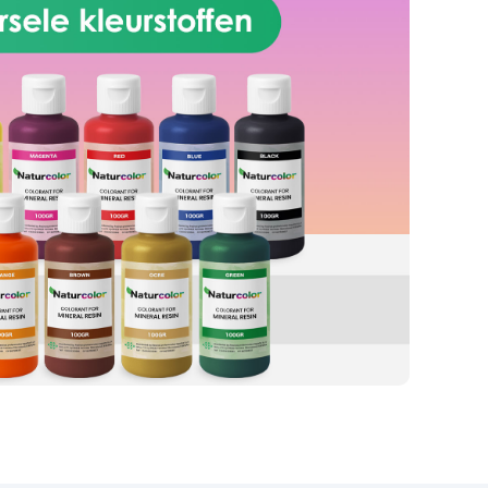
andere harscoatings Ideaal voor
zowel binnenobjecten als
buitencreaties. Productvoordelen
Onzichtbare behandeling: vormt
geen film en verandert het
uiterlijk niet Diepe penetratie:
werkt in de poriën zonder het
materiaal af te sluiten Pareleffect:
water glijdt weg in de vorm van
druppels Duurzame bescherming
tegen vocht en vlekken Laat het
materiaal ademen: geen
blaasvorming Eenvoudig schoon
te maken: vermindert de hechting
van vuil Weer- en vorstbestendig