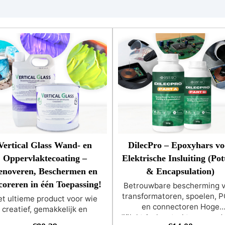
Vertical Glass Wand- en
DilecPro – Epoxyhars vo
Oppervlaktecoating –
Elektrische Insluiting (Pot
enoveren, Beschermen en
& Encapsulation)
coreren in één Toepassing!
Betrouwbare bescherming 
transformatoren, spoelen, P
t ultieme product voor wie
en connectoren Hoge
creatief, gemakkelijk en
diëlektrische sterkte: meer d
ltreffend wil decoreren vanaf