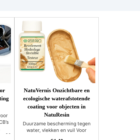
or
NatuVernis Onzichtbare en
ting
ecologische waterafstotende
coating voor objecten in
NatuResin
voor
CB’s
Duurzame bescherming tegen
water, vlekken en vuil Voor
an 20
objecten gemaakt van NatuResin