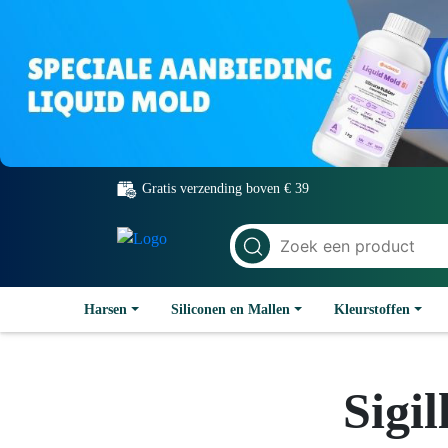
Gratis verzending boven € 39
Harsen
Siliconen en Mallen
Kleurstoffen
Sigil