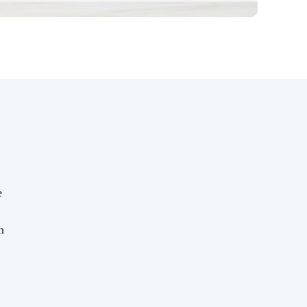
ondersteuningsteam; we helpen
je graag. De epoxyhars met hoge
viscositeit OCEAN RESIN is
ideaal voor: Oceaankunst en
andere kunstwerken op
harsoppervlakken: golven,
marmer, geodes, abstracte
kunst, ruimte-effecten, enz.
Artistieke panelen en andere
kunstwerken Beschermende
coatings
Als je van zeegolven
houdt: Kies dan voor de
epoxyhars met hoge viscositeit
e
OCEAN RESIN! Koop nu en
transformeer je kunst in
n
meesterwerken.