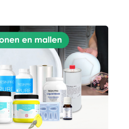
Geniet van de duurzaamheid van
je kunst! OCEAN RESIN is
speciaal samengesteld om
vergeling in de loop van de tijd
te voorkomen, zodat je creaties
levendig en fascinerend blijven.
Majestueuze creaties
wachten op jou: Dankzij de hoge
viscositeit van OCEAN RESIN
behaal je perfecte resultaten bij
kunsttechnieken zoals golven,
geodes, marmer- en andere
effecten.
Veiligheid en glans:
Creëer een perfect glanzend,
zelfnivellerend oppervlak dat
geurloos, oplosmiddelvrij en
veilig gecertificeerd is na
uitharding.
Vragen? Als
directe fabrikant bieden we
professionele ondersteuning
voor onze producten. Neem
gerust contact op met ons