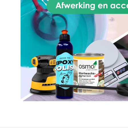
pl
tran
wor
v
wor
dikt
in g
co
Het i
te 
mod
G
sta
Coa
of 
e
mo
mure
gekl
r