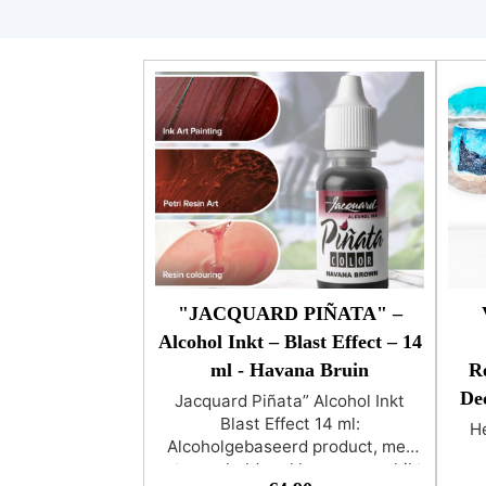
"JACQUARD PIÑATA" –
Alcohol Inkt – Blast Effect – 14
ml - Havana Bruin
R
De
Jacquard Piñata” Alcohol Inkt
Blast Effect 14 ml:
He
Alcoholgebaseerd product, met
extreem heldere kleuren, geschikt
doe