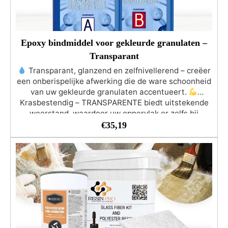
weersomstandigheden en buiten gebruikt worden.
Het kan worden gekleurd met een breed scala aan
ResinPro-kleuren en -pigmenten en kan, zodra het
uitgehard is, met elke gewenste kleur worden
Epoxy bindmiddel voor gekleurde granulaten –
geverfd!
Transparant
Transparant, glanzend en zelfnivellerend – creëer
een onberispelijke afwerking die de ware schoonheid
van uw gekleurde granulaten accentueert.
Krasbestendig – TRANSPARENTE biedt uitstekende
weerstand, waardoor uw oppervlak er zelfs bij
dagelijks gebruik als nieuw blijft uitzien. Duurzame
€
35,19
en robuuste afwerking.
Anti-bellen technologie –
Geen gedoe meer met luchtbellen! Onze
TRANSPARENTE epoxyhars heeft een lage
viscositeit, waardoor het mengsel zichzelf ontlucht
voor een perfect resultaat.
UV-bestendig – Geniet
van langdurige schoonheid! Ideaal als bindmiddel
voor warme (gele of rode) of donkere steentjes.
TRANSPARENTE is speciaal geformuleerd om
vergeling te voorkomen, zodat uw creaties levendig