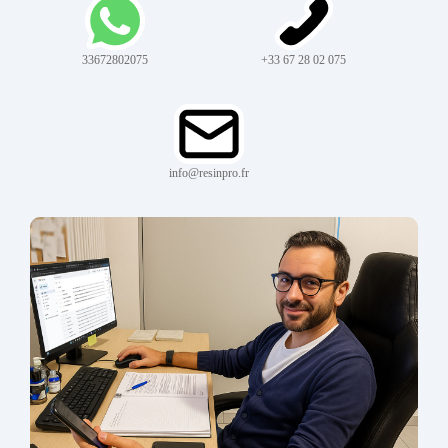
33672802075
+33 67 28 02 075
info@resinpro.fr