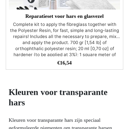
en aantrekkelijk blijven.
Vragen? Als directe
fabrikant bieden wij professionele ondersteuning.
Voor deskundig advies en hulp, neem contact op met
Reparatieset voor hars en glasvezel
ons toegewijde supportteam. Behaal professionele
Complete kit to apply the fibreglass together with
resultaten op een eenvoudige en kosteneffectieve
the Polyester Resin, for fast, simple and long-lasting
manier en geef uw ruimtes een nieuwe uitstraling
repairs! Includes all the necessary to prepare, mix
met de doorlatende vloeren van ResinPro!
and apply the product. 700 gr [1,54 lb] of
orthophthalic polyester resin; 20 ml [0,70 oz] of
hardener (to be applied at 3%); 1 square meter of
fibreglass MAT 300 gr /m2 [0,66 lb]; 1 brush for
€
16,54
application; 2 latex gloves; 1 instruction sheet; 1
container to mix the components; Ideal to repair
fenders, car bodies, boats, pipes, water tanks,
swimming pools, etc. Are you looking for a simple,
Kleuren voor transparante
fast and inexpensive product to make your repairs in
a professional way? We offer you this repair kit, in
hars
which you will find everything you need for your
application, and we will ship it to your home in 24
hours. This kit is designed to be used as a
Kleuren voor transparante hars zijn speciaal
reinforcement and/or structural material. It consists
of a sheet of high-quality glass filaments, a polyester
geformuleerde pigmenten om transparante harsen