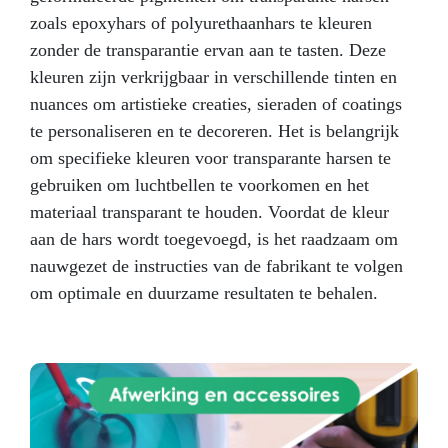
resin (including hardener) for the impregnation of
zoals epoxyhars of polyurethaanhars te kleuren
fibreglass, as well as latex gloves, a brush and an
zonder de transparantie ervan aan te tasten. Deze
instruction sheet for its application. With this
kleuren zijn verkrijgbaar in verschillende tinten en
practical kit you can immediately repair car bodies,
boats, pipes, tanks, swimming pools, roofs, and many
nuances om artistieke creaties, sieraden of coatings
others! It is also applicable on several types of
te personaliseren en te decoreren. Het is belangrijk
materials and surfaces, such as metal, wood, rigid
om specifieke kleuren voor transparante harsen te
plastic, polyester, glass, porcelain, fibreglass, etc.
USE: As described above, this kit is used as a
gebruiken om luchtbellen te voorkomen en het
reinforcement and structural material. It features a 1
materiaal transparant te houden. Voordat de kleur
m2 of high-quality fibreglass mat (300g/m2 [0,66 lb])
aan de hars wordt toegevoegd, is het raadzaam om
together with polyester resin. AREAS OF
nauwgezet de instructies van de fabrikant te volgen
APPLICATION Composite materials such as skis,
canoes, boats, etc. Automotive: composite materials
om optimale en duurzame resultaten te behalen.
for vehicle components. Industrial: composite for the
reinforcement of plastic parts, reinforcement fabrics
for structures, decorations, insulators. Sealant for
swimming pools, tanks and liquid containers.