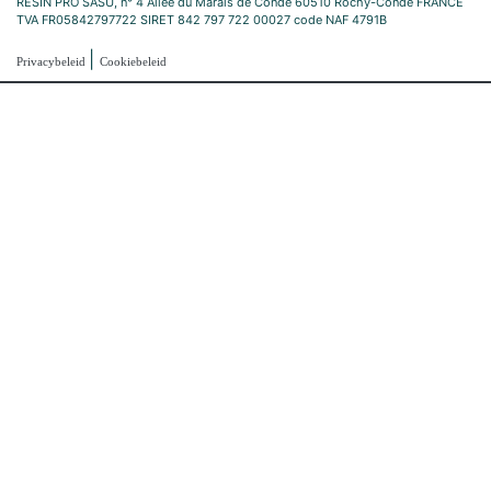
RESIN PRO SASU, n° 4 Allée du Marais de Condé 60510 Rochy-Condé FRANCE
TVA FR05842797722 SIRET 842 797 722 00027 code NAF 4791B
|
Privacybeleid
Cookiebeleid