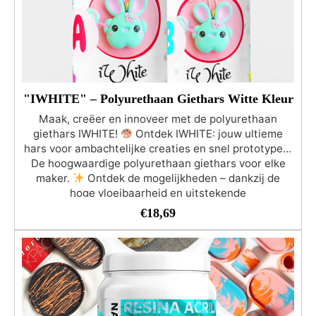
"IWHITE" – Polyurethaan Giethars Witte Kleur
Maak, creëer en innoveer met de polyurethaan
giethars IWHITE!
Ontdek IWHITE: jouw ultieme
hars voor ambachtelijke creaties en snel prototypen.
De hoogwaardige polyurethaan giethars voor elke
maker.
Ontdek de mogelijkheden – dankzij de
hoge vloeibaarheid en uitstekende
uithardingseigenschappen is IWHITE jouw
€
18,69
toegangspoort tot wonderlijke creaties en
razendsnel prototypen.
Geef kleur aan je
verbeelding – laat je creativiteit tot bloei komen. Verf
je werken en transformeer je ideeën in levendige
realiteit.
Tijd aan je zijde – profiteer van de kracht
van supersnelle uitharding: IWHITE hardt uit in
slechts 30 minuten. Reproduceer objecten van elke