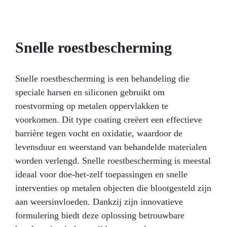
ontwerpen vóór seriematige productie.
Eenvoudig naar een hoger niveau – ervaar
uniformiteit, glans en duurzaamheid in slechts 2
minuten. POLYFORM brengt jouw creatieve
Snelle roestbescherming
ideeën moeiteloos tot leven.
Levendige
personalisatie – na uitharding kun je je creaties
eenvoudig verven en inkleuren. Laat je
Snelle roestbescherming is een behandeling die
verbeelding schitteren in elk ontwerp.
speciale harsen en siliconen gebruikt om
Voorbij grenzen – dankzij de hoge Shore A-
hardheid maakt POLYFORM snel prototypen
roestvorming op metalen oppervlakken te
mogelijk in modelbouw en automatisering. Jouw
voorkomen. Dit type coating creëert een effectieve
geheim voor uitzonderlijke precisie.
barrière tegen vocht en oxidatie, waardoor de
Veelzijdige toepassingen – van gietmodellen die
slijtvast moeten zijn, tot negatieven, moulding
levensduur en weerstand van behandelde materialen
en zelfs thermoformage: POLYFORM is jouw
worden verlengd. Snelle roestbescherming is meestal
veelzijdige oplossing.
Veilig en betrouwbaar
ideaal voor doe-het-zelf toepassingen en snelle
– met huidvriendelijke certificering garandeert
interventies op metalen objecten die blootgesteld zijn
POLYFORM dat jouw creaties net zo veilig in
gebruik zijn als innovatief.
Vragen? Omdat
aan weersinvloeden. Dankzij zijn innovatieve
wij rechtstreeks fabrikant zijn, bieden wij
formulering biedt deze oplossing betrouwbare
professionele ondersteuning: voor alle vragen