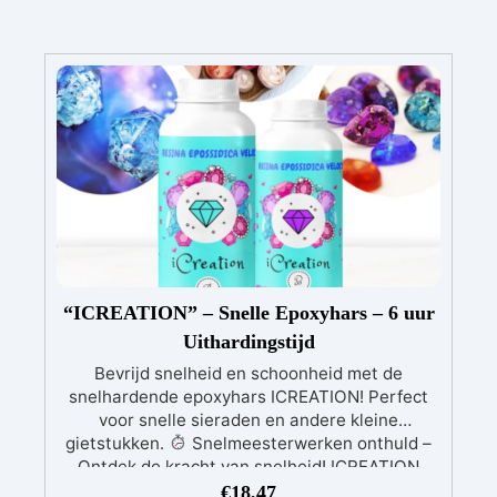
“ICREATION” – Snelle Epoxyhars – 6 uur
Uithardingstijd
Bevrijd snelheid en schoonheid met de
snelhardende epoxyhars ICREATION! Perfect
voor snelle sieraden en andere kleine
gietstukken.
Snelmeesterwerken onthuld –
Ontdek de kracht van snelheid! ICREATION
biedt een ultrarapide uitharding, waardoor je
€
18,47