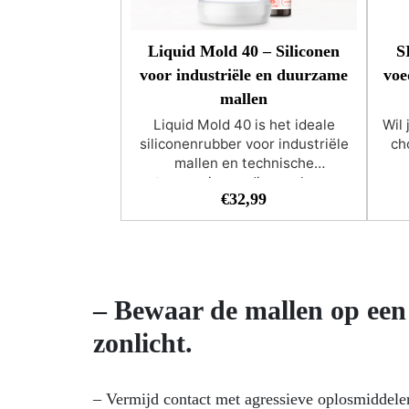
Liquid Mold 40 – Siliconen
S
voor industriële en duurzame
voe
mallen
Liquid Mold 40 is het ideale
Wil
siliconenrubber voor industriële
cho
mallen en technische
toepassingen die een hoge
ge
€
32,99
stijfheid en duurzaamheid
vo
vereisen. Geschikt voor
kw
laboratoriumapparatuur,
g
onderzoeksinstrumenten,
geb
decoratieve stenen, technische
bakstenen, industriële mallen en
vol
– Bewaar de mallen op een
projecten die chemische
st
bestendigheid en dimensionele
zon
zonlicht.
stabiliteit nodig hebben.
pe
Compatibel met: beton, gips,
o
polyurethaanhars, epoxyhars,
bank
– Vermijd contact met agressieve oplosmiddelen