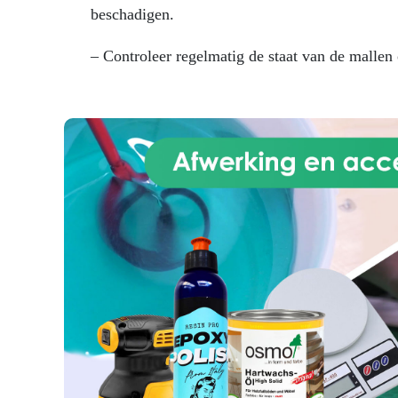
cement, composietmaterialen en
e
beschadigen.
chemische harsen.
ge
UITSTEKENDE BESTENDIGHEID
ond
– Controleer regelmatig de staat van de mallen 
Hardheid Shore A 38±2,
prof
garandeert herhaald gebruik en
weerstand tegen agressieve
materialen.
ROBUST
ONTWERP De hoge viscositeit
(Deel A: 24.000 ± 2.000 mPa.s)
zorgt voor een grotere
dimensionele stabiliteit van de
mal.
AANBEVOLEN GEBRUIK
Laboratoriumapparatuur en
onderzoeksinstrumenten. Mallen
voor decoratieve stenen en
decoratieve bakstenen.
TECHNISCHE GEGEVENS
Verwerkingstijd (WT): 30 tot 40
minuten. Uithardingstijd: 8 tot 10
uur.