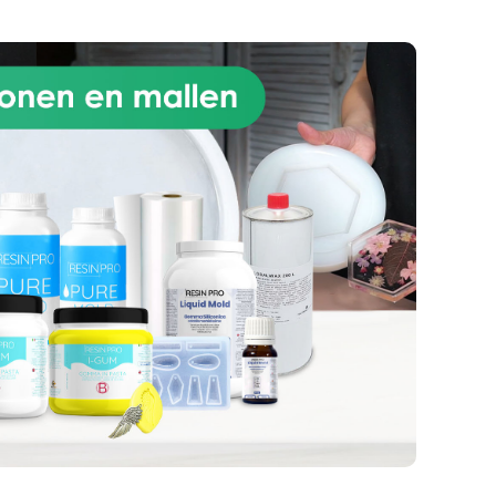
MET
T
EN
ER
on
asta
ano
n 2-
snel
et
pe
 dat
de
 op
n