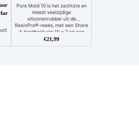
voor
Pure Mold 10 is het zachtste en
meest veelzijdige
vlar
siliconenrubber uit de
ResinPro®-reeks, met een Shore
duct
A-hardheid van 10 ± 2 en een
t
hoge transparantie. Ideaal voor
€
21,99
het maken van elastische en
he
gedetailleerde mallen, perfect
het
voor toepassingen zoals
rom
sieraden, miniaturen,
ambachtelijke zeep en vaste
et
cosmetica. Dankzij de lage
viscositeit maakt het
id
nauwkeurig gieten mogelijk,
ken.
zelfs in complexe mallen, waarbij
ten
luchtbellen worden voorkomen.
en
De extreme elasticiteit zorgt
de
voor een gemakkelijke lossing
aat
van de meest delicate
onderdelen zonder
AAN
beschadiging.