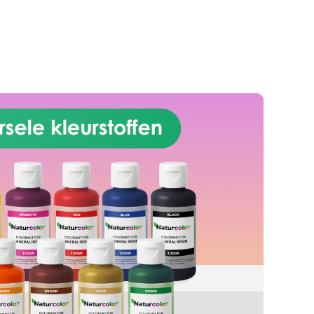
transparante epoxyhars is
geschikt voor zowel beginners als
professionals. Met deze
kunsthars kunt sieraden,
schilderijen, en allerlei andere
professionele creaties maken.
【HOGE KWALITEIT】
Kristaleffect, zonder luchtbellen,
geurloos – de unieke formule is
ideaal voor doe-het-zelven,
knutselen en artistieke creaties.
Ook ideaal voor het gieten en
inbedden van voorwerpen.
Compatibel met siliconen, hout,
stof, glas, papier of foto's.
Uithardingstijd – 24 uur.
【VEILIG EN GECERTIFICEERD】
Onze hars is gecertificeerd niet-
toxisch, vrij van oplosmiddelen,
niet ontvlambaar en volkomen
veilig.
【MAKKELIJK IN
GEBRUIK】 De mengverhouding