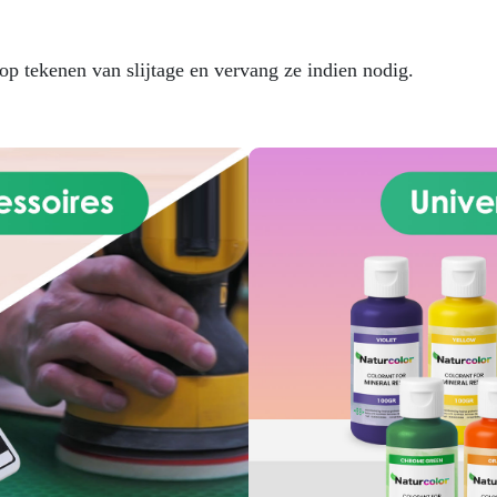
n creatieve makers. Maak
personaliseerde mallen en
erscheid je met SilFood – de
op tekenen van slijtage en vervang ze indien nodig.
essionele keuze voor culinaire
creativiteit!