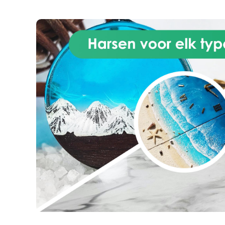
geen enkel probleem hebben.
vo
Transparante Epoxyhars is
eenvoudig en veilig in gebruik;
A
Technische ondersteuning
inbegrepen: Hulp of advies
nodig? Wij staan volledig tot je
beschikking om je te
ondersteunen bij je project.
Onze Transparante Epoxyhars is
V
dankzij haar eigenschappen het
m
ideale product om tafels,
sieraden of welk ander creatief
project dan ook te maken.
Toepassingen: Artistieke
gietingen van 1 mm tot 2 cm dik
(meerdere lagen mogelijk)
Gietingen in siliconenmallen
(sieraden) Ambacht (hout- en
hars tafels en houtbewerking in
het algemeen) Decoratief
(schilderijen, vloeren en
artistieke coatings) Impregneren