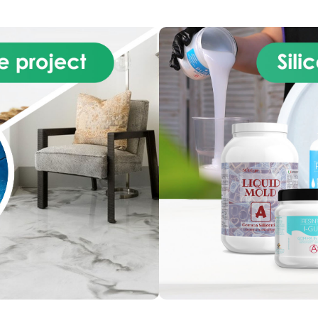
TE BRENGEN EN TE
or een gelijkmatige verdeling
VERWIJDEREN MENGBAAR 
van het materiaal.
GEURLOOS WATER BLEEK
ANBEVOLEN TOEPASSINGEN
GEEN PLASTIC ONDERDEL
Bekistingen voor beton en
BEVAT GEEN SILICONEN ZE
kunststeen Prototypes van
LAGE MILIEU-IMPACT Carb
mechanische onderdelen en
Polish Pro is de specifieke p
technische componenten
voor carbon. Dankzij NAP (N
TECHNISCHE GEGEVENS
Abrasive Particles) is het ee
erwerkingstijd (WT): 30–40
in-1 product: het verwijdert 
inuten Uithardingstijd: 8–10
krassen en defecten van h
uur
oppervlak en geeft een die
glans zoals alleen een vernis
kan. Bovendien kunt u met 
synthetische polymeren
eventuele onvolkomenheden
hars- en
koolstofvezeloppervlakke
corrigeren en opvullen.