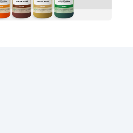
van 2:1 maakt dit product zeer
gemakkelijk te gebruiken. Omdat
het een tweecomponenten hars
is, is het voldoende om
COMPONENT A + COMPONENT B
in een 2:1 verhouding te mengen
en te laten uitharden zonder
verdere toevoegingen. Het kan
naar wens worden gekleurd.
【[GRATIS PROFESSIONELE
ONDERSTEUNING] Aangezien wij
de rechtstreekse fabrikant zijn,
bieden wij u professionele
ondersteuning die uw twijfels of
vragen zal beantwoorden.
BESTSELLER VOOR: -
Houtbewerking: Coatings, Tafels,
Kunstwerken. - Restauratie of
oppervlaktecoating: Hout, Beton,
Keramiek, Canvas, Glasvezel; -
DIY: vloeren, sieraden en