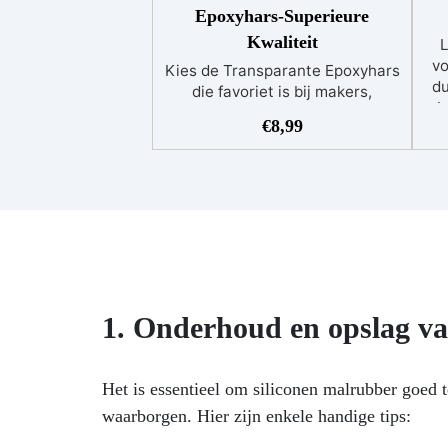
Epoxyhars-Superieure
Kwaliteit
L
vo
Kies de Transparante Epoxyhars
du
die favoriet is bij makers,
b
hobbyisten en ambachtslieden:
€
8,99
gecertificeerd niet-toxisch na
b
uitharding en veilig bij
huidcontact. Het is de meest
gebruikte hars dankzij het
gebruiksgemak en de
co
uitzonderlijke resultaten.
C
Ultratransparant: Maak
p
vlekkeloze creaties zonder bang
ce
te zijn voor vergeling;
Anti-
ST
1. Onderhoud en opslag va
bubbels: Vergeet de strijd tegen
luchtbellen. Onze Transparante
z
Epoxyhars doet het werk voor
ha
jou dankzij de lage viscositeit;
Het is essentieel om siliconen malrubber goed
Eenvoudig te gebruiken: Zelfs als
waarborgen. Hier zijn enkele handige tips:
G
je net begint met hars, zul je
(D