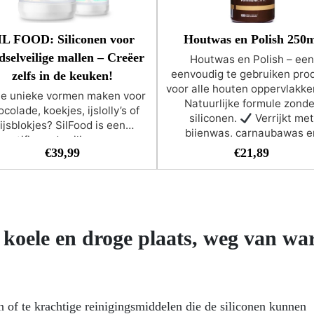
IL FOOD: Siliconen voor
Houtwas en Polish 250
dselveilige mallen – Creëer
Houtwas en Polish – een
eenvoudig te gebruiken pro
zelfs in de keuken!
voor alle houten oppervlakk
 je unieke vormen maken voor
Natuurlijke formule zonde
colade, koekjes, ijslolly’s of
siliconen.
Verrijkt met
ijsblokjes? SilFood is een
bijenwas, carnaubawas e
certificeerde siliconen voor
sinaasappelolie.
Voorko
€
39,99
€
21,89
edselcontact, die veiligheid,
uitdroging en beschadiging
aliteit en lange levensduur
Geschikt voor afgewerkt 
arandeert.
Eenvoudig te
onafgewerkt hout.
Eenvo
ruiken (1A/1B) – ideaal voor
aan te brengen houtwas
beginners
Voedselveilig
gens EU-normen
Flexibel en
 koele en droge plaats, weg van wa
erk – gemakkelijk ontmallen
der schade
Vangt elk detail
rfect op
Herbruikbaar en
nderhoudsvrij Perfect voor
etbakkers, chefs, barmannen
 of te krachtige reinigingsmiddelen die de siliconen kunnen