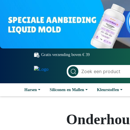
Gratis verzending boven € 39
Harsen
Siliconen en Mallen
Kleurstoffen
Onderhoud