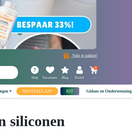
Volg je pakket!
0
Hulp
Favorieten
Blog
Profiel
—
ingen
MASTERCLASS
KIT
Gidsen en Ondersteunin
 siliconen