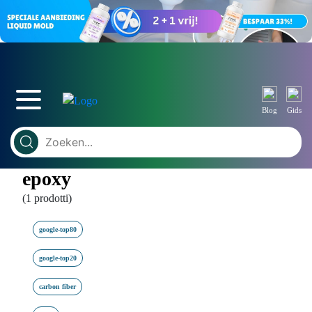
Blog
Gids
epoxy
(1 prodotti)
google-top80
google-top20
carbon fiber