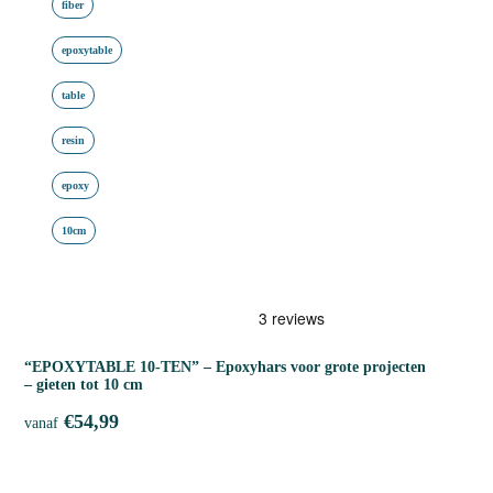
fiber
epoxytable
table
resin
epoxy
10cm
“EPOXYTABLE 10-TEN” – Epoxyhars voor grote projecten
– gieten tot 10 cm
€
54,99
vanaf