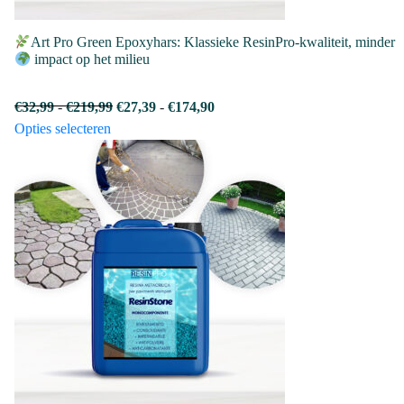
Art Pro Green Epoxyhars: Klassieke ResinPro-kwaliteit, minder
impact op het milieu
Prijsklasse:
Prijsklasse:
€
32,99
-
€
219,99
€
27,39
-
€
174,90
Dit
€32,99
€27,39
Opties selecteren
product
tot
tot
heeft
€219,99
€174,90
meerdere
variaties.
Deze
optie
kan
gekozen
worden
op
de
productpagina