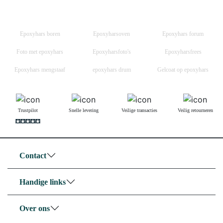
Epoxyhars boren
Epoxyharsoven
Epoxyhars forum
Foto met epoxyhars
Epoxyharsfoto's
Epoxyharsfrees
Epoxyhars mengstaaf
epoxyhars drum
Gelcoat op epoxyhars
Trustpilot
Snelle levering
Veilige transacties
Veilig retourneren
Contact
Handige links
Over ons