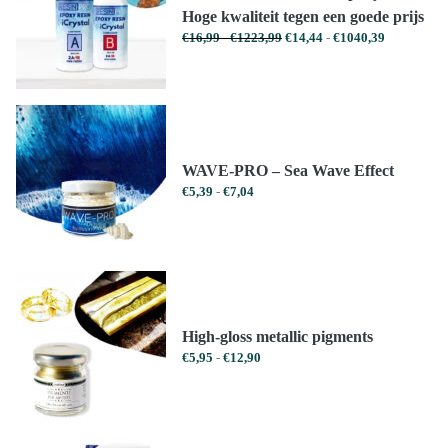
Hoge kwaliteit tegen een goede prijs
Prijsklasse:
Prijsklasse:
€
16,99
-
€
1223,99
€
14,44
-
€
1040,39
€16,99
€14,44
tot
tot
€1223,99
€1040,39
WAVE-PRO – Sea Wave Effect
Prijsklasse:
€
5,39
-
€
7,04
€5,39
tot
€7,04
High-gloss metallic pigments
Prijsklasse:
€
5,95
-
€
12,90
€5,95
tot
€12,90