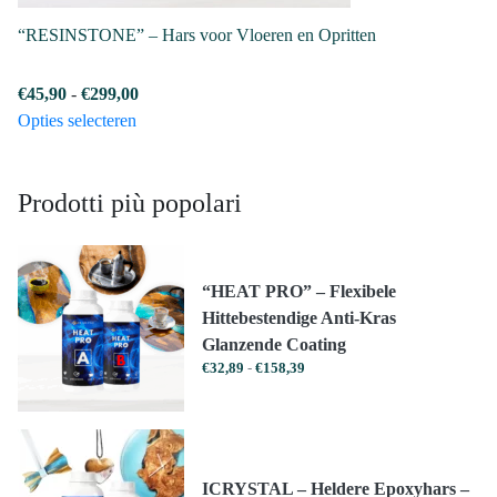
“RESINSTONE” – Hars voor Vloeren en Opritten
Prijsklasse:
€
45,90
-
€
299,00
Dit
€45,90
Opties selecteren
product
tot
heeft
€299,00
Prodotti più popolari
meerdere
variaties.
Deze
optie
“HEAT PRO” – Flexibele
kan
Hittebestendige Anti-Kras
gekozen
Glanzende Coating
worden
Prijsklasse:
€
32,89
-
€
158,39
op
€32,89
tot
de
€158,39
productpagina
ICRYSTAL – Heldere Epoxyhars –