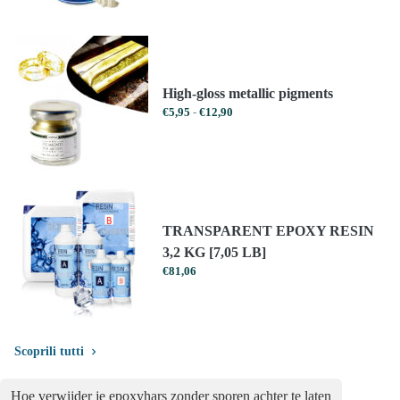
€7,04
High-gloss metallic pigments
Prijsklasse:
€
5,95
-
€
12,90
€5,95
tot
€12,90
TRANSPARENT EPOXY RESIN
3,2 KG [7,05 LB]
€
81,06
Scoprili tutti
Hoe verwijder je epoxyhars zonder sporen achter te laten