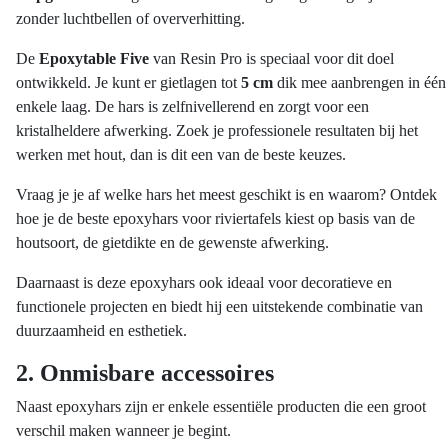
optie
zonder luchtbellen of oververhitting.
kan
gekozen
De
Epoxytable Five
van Resin Pro is speciaal voor dit doel
worden
ontwikkeld. Je kunt er gietlagen tot
5 cm
dik mee aanbrengen in één
op
enkele laag. De hars is zelfnivellerend en zorgt voor een
de
kristalheldere afwerking. Zoek je professionele resultaten bij het
productpagina
werken met hout, dan is dit een van de beste keuzes.
Vraag je je af welke hars het meest geschikt is en waarom? Ontdek
hoe je de beste epoxyhars voor riviertafels kiest op basis van de
houtsoort, de gietdikte en de gewenste afwerking.
Daarnaast is deze epoxyhars ook ideaal voor decoratieve en
functionele projecten en biedt hij een uitstekende combinatie van
duurzaamheid en esthetiek.
2. Onmisbare accessoires
Naast epoxyhars zijn er enkele essentiële producten die een groot
verschil maken wanneer je begint.