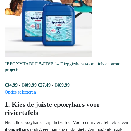
optie
kan
gekozen
worden
op
de
productpagina
“EPOXYTABLE 5-FIVE” – Diepgiethars voor tafels en grote
projecten
Prijsklasse:
Prijsklasse:
€
34,99
-
€
489,99
€
27,49
-
€
489,99
Dit
€34,99
€27,49
Opties selecteren
product
tot
tot
1. Kies de juiste epoxyhars voor
heeft
€489,99
€489,99
riviertafels
meerdere
variaties.
Niet alle epoxyharsen zijn hetzelfde. Voor een riviertafel heb je een
Deze
diepgiethars
nodig: een hars die dikke gietlagen mogelijk maakt