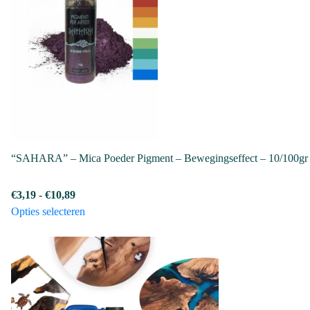
“SAHARA” – Mica Poeder Pigment – Bewegingseffect – 10/100gr
Prijsklasse:
€
3,19
-
€
10,89
€3,19
Dit
Opties selecteren
tot
product
€10,89
heeft
meerdere
variaties.
Deze