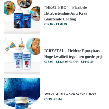
“HEAT PRO” – Flexibele
Hittebestendige Anti-Kras
Glanzende Coating
Prijsklasse:
€
32,89
-
€
158,39
€32,89
tot
€158,39
ICRYSTAL – Heldere Epoxyhars –
Hoge kwaliteit tegen een goede prijs
Prijsklasse:
Prijsklasse:
€
16,99
-
€
1223,99
€
14,44
-
€
1040,39
€16,99
€14,44
tot
tot
€1223,99
€1040,39
WAVE-PRO – Sea Wave Effect
Prijsklasse:
€
5,39
-
€
7,04
€5,39
tot