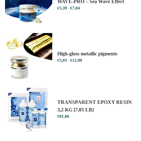
WAVE-PRO – Sea Wave Effect
Prijsklasse:
€
5,39
-
€
7,04
€5,39
tot
€7,04
High-gloss metallic pigments
Prijsklasse:
€
5,95
-
€
12,90
€5,95
tot
€12,90
TRANSPARENT EPOXY RESIN
3,2 KG [7,05 LB]
€
81,06