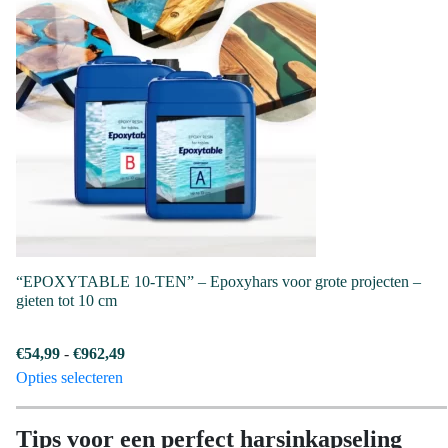
variaties.
Deze
optie
kan
gekozen
worden
op
de
productpagina
“EPOXYTABLE 10-TEN” – Epoxyhars voor grote projecten –
gieten tot 10 cm
Prijsklasse:
€
54,99
-
€
962,49
Dit
€54,99
Opties selecteren
product
tot
heeft
€962,49
Tips voor een perfect harsinkapseling