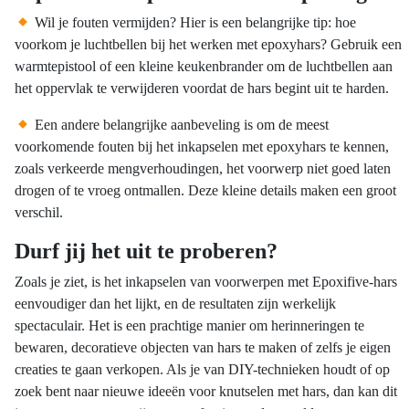
meerdere
Wil je fouten vermijden? Hier is een belangrijke tip: hoe
variaties.
voorkom je luchtbellen bij het werken met epoxyhars? Gebruik een
Deze
warmtepistool of een kleine keukenbrander om de luchtbellen aan
optie
het oppervlak te verwijderen voordat de hars begint uit te harden.
kan
gekozen
Een andere belangrijke aanbeveling is om de meest
worden
voorkomende fouten bij het inkapselen met epoxyhars te kennen,
op
zoals verkeerde mengverhoudingen, het voorwerp niet goed laten
de
drogen of te vroeg ontmallen. Deze kleine details maken een groot
productpagina
verschil.
Durf jij het uit te proberen?
Zoals je ziet, is het inkapselen van voorwerpen met Epoxifive-hars
eenvoudiger dan het lijkt, en de resultaten zijn werkelijk
spectaculair. Het is een prachtige manier om herinneringen te
bewaren, decoratieve objecten van hars te maken of zelfs je eigen
creaties te gaan verkopen. Als je van DIY-technieken houdt of op
zoek bent naar nieuwe ideeën voor knutselen met hars, dan kan dit