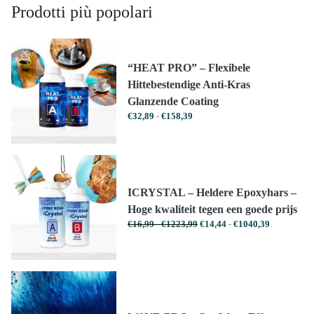
Prodotti più popolari
“HEAT PRO” – Flexibele
Hittebestendige Anti-Kras
Glanzende Coating
Prijsklasse:
€
32,89
-
€
158,39
€32,89
tot
€158,39
ICRYSTAL – Heldere Epoxyhars –
Hoge kwaliteit tegen een goede prijs
Prijsklasse:
Prijsklasse:
€
16,99
-
€
1223,99
€
14,44
-
€
1040,39
€16,99
€14,44
tot
tot
€1223,99
€1040,39