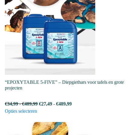
“EPOXYTABLE 5-FIVE” – Diepgiethars voor tafels en grote
projecten
Prijsklasse:
Prijsklasse:
€
34,99
-
€
489,99
€
27,49
-
€
489,99
Dit
€34,99
€27,49
Opties selecteren
product
tot
tot
heeft
€489,99
€489,99
meerdere