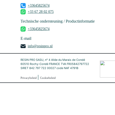
+33645825674
+33 67 28 02 075
Technische ondersteuning / Productinformatie
+33645825674
E-mail
info@resinpro.nl
RESIN PRO SASU, n° 4 Allée du Marais de Condé
60510 Rochy-Condé FRANCE TVA FR05842797722
SIRET 842 797 722 00027 code NAF 4791B
|
Privacybeleid
Cookiebeleid