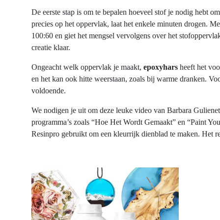
De
eerste
stap
is om
te
bepalen
hoeveel
stof
je
nodig
hebt
om 
precies
op het
oppervlak
,
laat
het
enkele
minuten
drogen
. M
100:60
en
giet
het
mengsel
vervolgens
over het
stofoppervla
creatie
klaar
.
Ongeacht
welk
oppervlak
je
maakt
,
epoxyhars
heeft
het
voo
en
het
kan
ook
hitte
weerstaan
,
zoals
bij
warme
dranken
. Vo
voldoende
.
We
nodigen
je
uit
om
deze
leuke
video van Barbara Gulienet
programma’s
zoals
“Hoe Het
Wordt
Gemaakt
”
en
“Paint You
Resinpro
gebruikt
om
een
kleurrijk
dienblad
te
maken
. Het
r