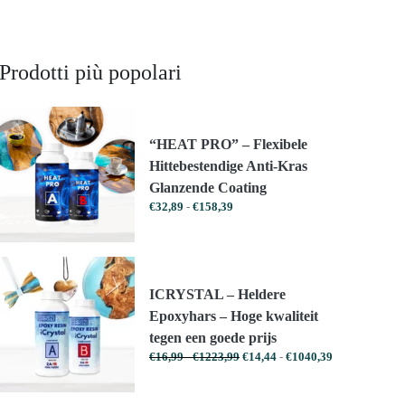
Prodotti più popolari
“HEAT PRO” – Flexibele
Hittebestendige Anti-Kras
Glanzende Coating
Prijsklasse:
€
32,89
-
€
158,39
€32,89
tot
€158,39
ICRYSTAL – Heldere
Epoxyhars – Hoge kwaliteit
tegen een goede prijs
Prijsklasse:
Prijsklasse:
€
16,99
-
€
1223,99
€
14,44
-
€
1040,39
€16,99
€14,44
tot
tot