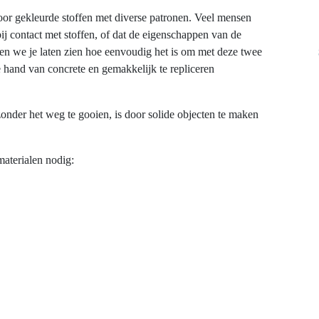
oor
gekleurde
stoffen
met diverse
patronen
. Veel
mensen
ij
contact met
stoffen
, of
dat
de
eigenschappen
van de
len
we je laten
zien
hoe
eenvoudig
het is om met
deze
twee
 hand van concrete
en
gemakkelijk
te
repliceren
zonder
het
weg
te
gooien
, is door
solide
objecten
te
maken
materialen
nodig
: