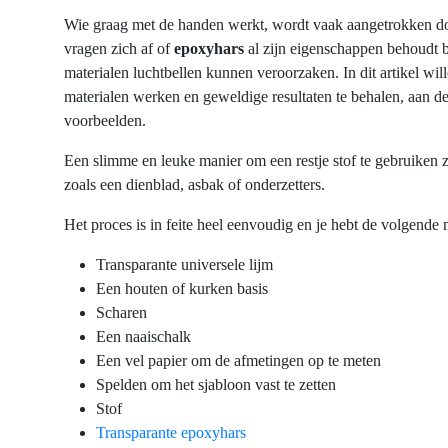
Wie
graag
met de
handen
werkt
,
wordt
vaak
aangetrokken
d
vragen
zich
af
of
epoxyhars
al
zijn
eigenschappen
behoudt
b
materialen
luchtbellen
kunnen
veroorzaken
. In
dit
artikel
wil
materialen
werken
en
geweldige
resultaten
te
behalen
,
aan
de
voorbeelden
.
Een
slimme
en
leuke
manier
om
een
restje
stof
te
gebruiken
zoals
een
dienblad
,
asbak
of
onderzetters
.
Het
proces
is in
feite
heel
eenvoudig
en
je
hebt
de
volgende
Transparante universele lijm
Een houten of kurken basis
Scharen
Een naaischalk
Een vel papier om de afmetingen op te meten
Spelden om het sjabloon vast te zetten
Stof
Transparante epoxyhars