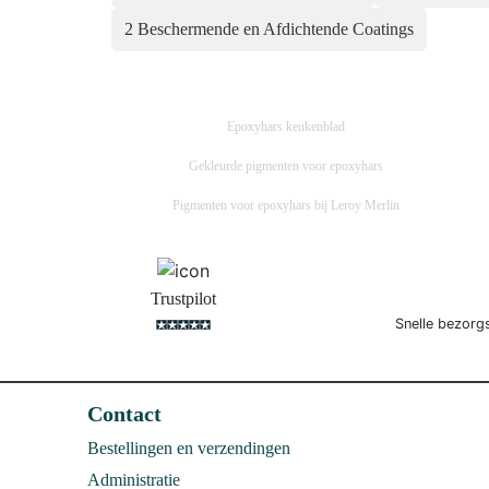
kan
2 Beschermende en Afdichtende Coatings
gekozen
worden
op
de
Epoxyhars keukenblad
productpagina
Gekleurde pigmenten voor epoxyhars
Pigmenten voor epoxyhars bij Leroy Merlin
Trustpilot
Snelle bezorg
Contact
Bestellingen en verzendingen
Administratie