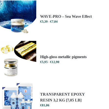
€1223,99
€1040,39
WAVE-PRO – Sea Wave Effect
Prijsklasse:
€
5,39
-
€
7,04
€5,39
tot
€7,04
High-gloss metallic pigments
Prijsklasse:
€
5,95
-
€
12,90
€5,95
tot
€12,90
TRANSPARENT EPOXY
RESIN 3,2 KG [7,05 LB]
€
81,06