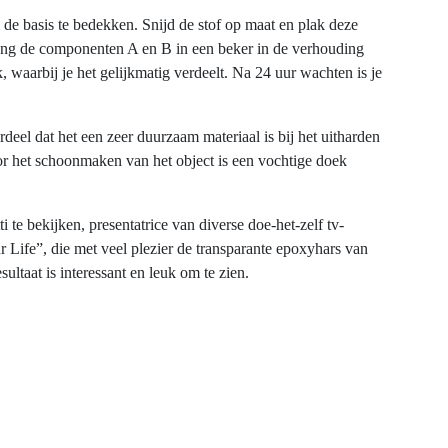
de basis
te
bedekken
.
Snijd
de
stof
op
maat
en
plak
deze
eng de
componenten
A
en
B in
een
beker
in de
verhouding
k
,
waarbij
je het
gelijkmatig
verdeelt
. Na 24
uur
wachten
is je
rdeel
dat
het
een
zeer
duurzaam
materiaal
is
bij
het
uitharden
or het
schoonmaken
van het object is
een
vochtige
doek
ti
te
bekijken
,
presentatrice
van diverse doe-het-
zelf
tv-
r Life”, die met
veel
plezier
de
transparante
epoxyhars
van
esultaat
is
interessant
en
leuk
om
te
zien
.