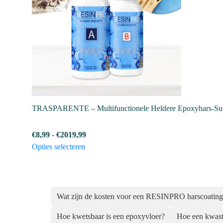
TRASPARENTE – Multifunctionele Heldere Epoxyhars-Supe
Prijsklasse:
€
8,99
-
€
2019,99
Dit
€8,99
Opties selecteren
product
tot
heeft
€2019,99
meerdere
variaties.
Wat zijn de kosten voor een RESINPRO harscoating 
Deze
Hoe kwetsbaar is een epoxyvloer?
Hoe een kwast
optie