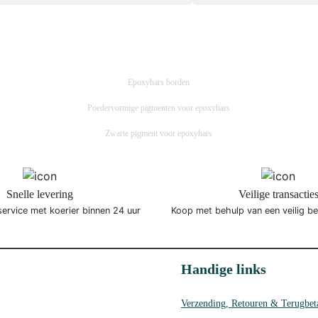
Epoxyhars borden
Poedervormige pigmenten voor epoxyhars
Zwarte pigment voor epoxyhars
Snelle levering
Veilige transactie
service met koerier binnen 24 uur
Koop met behulp van een veilig b
Handige links
Verzending, Retouren & Terugbet