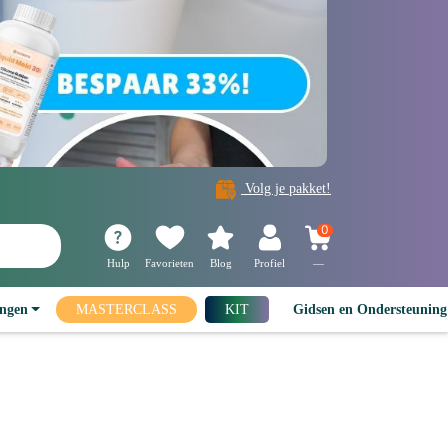
Volg je pakket!
0
Hulp
Favorieten
Blog
Profiel
—
ingen
MASTERCLASS
KIT
Gidsen en Ondersteunin