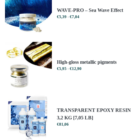
WAVE-PRO – Sea Wave Effect
Prijsklasse:
€
5,39
-
€
7,04
€5,39
tot
€7,04
High-gloss metallic pigments
Prijsklasse:
€
5,95
-
€
12,90
€5,95
tot
€12,90
TRANSPARENT EPOXY RESIN
3,2 KG [7,05 LB]
€
81,06