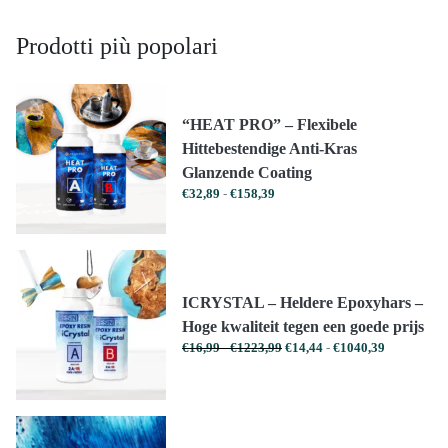
heeft
Prodotti più popolari
meerdere
variaties.
Deze
optie
“HEAT PRO” – Flexibele
kan
Hittebestendige Anti-Kras
gekozen
Glanzende Coating
worden
Prijsklasse:
€
32,89
-
€
158,39
op
€32,89
tot
de
€158,39
productpagina
ICRYSTAL – Heldere Epoxyhars –
Hoge kwaliteit tegen een goede prijs
Prijsklasse:
Prijsklasse:
€
16,99
-
€
1223,99
€
14,44
-
€
1040,39
€16,99
€14,44
tot
tot
€1223,99
€1040,39