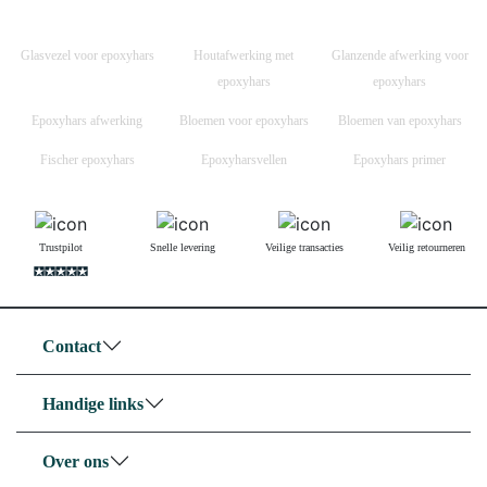
Glasvezel voor epoxyhars
Houtafwerking met
Glanzende afwerking voor
epoxyhars
epoxyhars
Epoxyhars afwerking
Bloemen voor epoxyhars
Bloemen van epoxyhars
Fischer epoxyhars
Epoxyharsvellen
Epoxyhars primer
Trustpilot
Snelle levering
Veilige transacties
Veilig retourneren
Contact
Handige links
Over ons