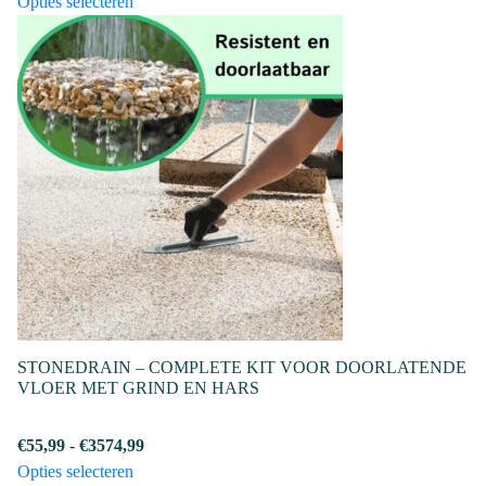
Dit
€35,19
Opties selecteren
product
tot
heeft
€494,45
meerdere
variaties.
Deze
optie
kan
gekozen
worden
op
de
productpagina
STONEDRAIN – COMPLETE KIT VOOR DOORLATENDE
VLOER MET GRIND EN HARS
Prijsklasse:
€
55,99
-
€
3574,99
Dit
€55,99
Opties selecteren