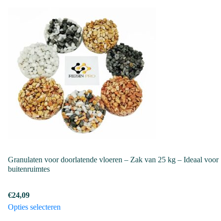
product
tot
heeft
€3574,99
meerdere
variaties.
Deze
optie
kan
gekozen
worden
op
de
productpagina
Granulaten voor doorlatende vloeren – Zak van 25 kg – Ideaal voor
buitenruimtes
€
24,09
Dit
Opties selecteren
product