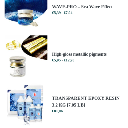
WAVE-PRO – Sea Wave Effect
Prijsklasse:
€
5,39
-
€
7,04
€5,39
tot
€7,04
High-gloss metallic pigments
Prijsklasse:
€
5,95
-
€
12,90
€5,95
tot
€12,90
TRANSPARENT EPOXY RESIN
3,2 KG [7,05 LB]
€
81,06