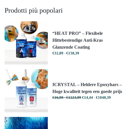
Prodotti più popolari
“HEAT PRO” – Flexibele
Hittebestendige Anti-Kras
Glanzende Coating
Prijsklasse:
€
32,89
-
€
158,39
€32,89
tot
€158,39
ICRYSTAL – Heldere Epoxyhars –
Hoge kwaliteit tegen een goede prijs
Prijsklasse:
Prijsklasse:
€
16,99
-
€
1223,99
€
14,44
-
€
1040,39
€16,99
€14,44
tot
tot
€1223,99
€1040,39