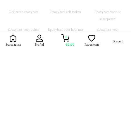
Gekleurde epoxyhars
Epoxyhars zelf maken
Epoxyhars voor de
scheepvaart
Epoxyhars voor buiten
Epoxyhars voor hout met
Epoxyhars voor
een kwast
buitenvloeren
0
Bijstand
€0,00
Startpagina
Profiel
Favorieten
Epoxyhars voor kunststof
Epoxy kunsthars
Epoxyhars prijzen
Trustpilot
Snelle levering
Veilige transacties
Veilig retourneren
Contact
Handige links
Over ons