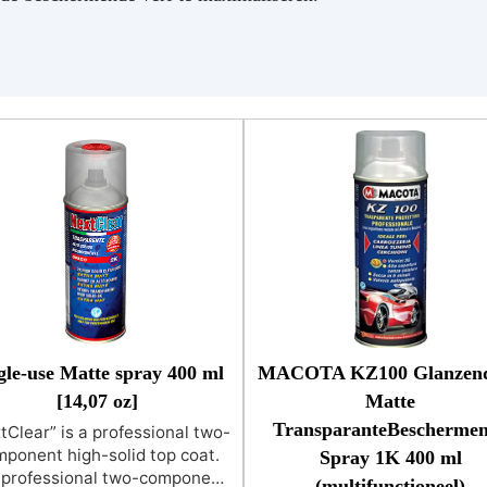
gle-use Matte spray 400 ml
MACOTA KZ100 Glanzend
[14,07 oz]
Matte
TransparanteBescherme
tClear” is a professional two-
ponent high-solid top coat.
Spray 1K 400 ml
 professional two-component
(multifunctioneel)