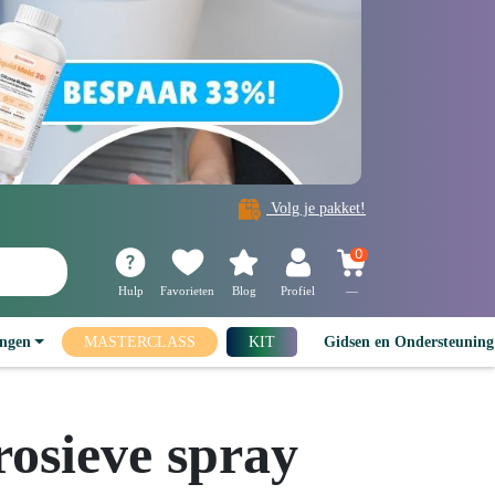
Volg je pakket!
0
Hulp
Favorieten
Blog
Profiel
—
ingen
MASTERCLASS
KIT
Gidsen en Ondersteunin
osieve spray