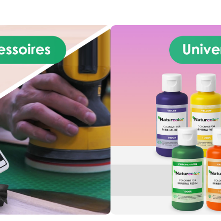
operties: Scratch-resistant
de beste op de markt binne
otective finish; Prevents the
categorie van ééncompon
yellowing of the resin UV-
vernissen, ook wel 1K geno
istant Easy to apply; Usable
Dankzij zijn exclusieve chem
hin 24 hours from activation
en fysische eigenschappen i
 duration can be even longer,
KZ100 1K bijzonder geschikt
nding on where it is stored).
glanzende of matte afwerk
pletely dries after 48 hours
voor harsen en hout. De KZ
e coverage of a canister is
onderscheidt zich door zijn 
t 1.5 square meters. Warning:
of matheid, krasbestendighei
irst it develops a strong smell,
weerstand tegen bijna alle (
ich disappears once dried.
agressieve) reinigingsmidde
 in a ventilated area. Tips for
Hij vergeeltnieten is UV-
use: Matte “NextClear” is
bestendig. Eigenschappe
ackaged in a special spray
Krasbestendigebescherml
ister that shall be activated
Voorkomtvergeling van hars
y at the time of use. Top coat
bestendig Gemakkelijk
hardener are already included
aantebrengen
n the canister as separate
Meerderekerenbruikbaar Be
omponents; to initiate the
tegen alcohol en benzine
alysis procedure remove the
Aanbevolen voor harsen zo
d button from the cap of the