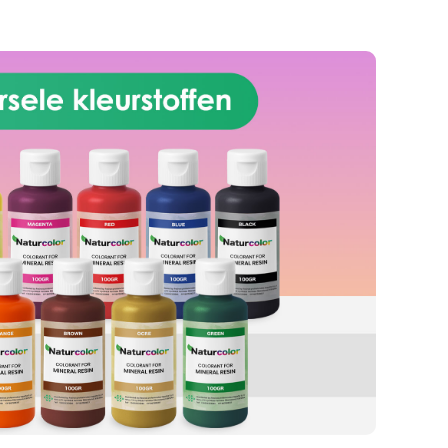
fluorescerende verven. Fysisch-
n de
chemische eigenschappen maken
ent
het oppervlak bestand tegen
emd.
benzine, koolwaterstoffen, alcohol
ische
en agressieve reinigers. Ook
s de
uitstekend krasbestendig,
 als
vergeelt niet en wordt niet
ing
aangetast door UV. Geschikt voor
100
binnen- en buitengebruik. Dekking
glans
per spuitbus: ca. 1–1,5 m². Kan
d, en
worden gemaakt met een CFC-
zelfs
vrije drijfgas. Let op: eerst geur bij
len.
gebruik die verdwijnt na droging.
Gebruik in een goed geventileerde
n:
ruimte.
aag
 UV-
stand
.
nder