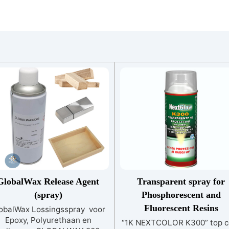
GlobalWax Release Agent
Transparent spray for
(spray)
Phosphorescent and
Fluorescent Resins
obalWax Lossingsspray voor
Epoxy, Polyurethaan en
“1K NEXTCOLOR K300” top c