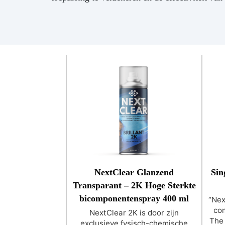
NextClear Glanzend
Sin
Transparant – 2K Hoge Sterkte
bicomponentenspray 400 ml
“Nex
com
NextClear 2K is door zijn
The
exclusieve fysisch-chemische