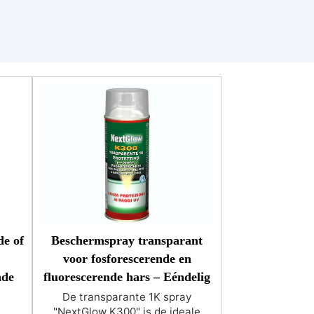
longer, depending on where it is
stored). “NextClear” top coats
are marked with the QUALITY
EXTRA symbol, which labels all
the items produced and tested
directly by ResinPro to always
ensure maximum performance.
REMOVE WITH ACETONE
AND/OR NITRO THINNER (before
the product has completely
dried).
e of
Beschermspray transparant
voor fosforescerende en
nde
fluorescerende hars – Eéndelig
De transparante 1K spray
"NextGlow K300" is de ideale