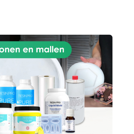
of surfaces. Its unique
ood
properties fulfil the
es.
requirements for the protection,
nt
the sanding and the polishing of
the
resins that do not contain
phosphorescent pigment, wood
and various types of surfaces.
he
Properties: Scratch-resistant
out
protective finish; Prevents the
: at
yellowing of the resin UV-
ll,
resistant Easy to apply; Usable
d.
within 24 hours from activation
se:
(the duration can be even
r a
longer, depending on where it is
e of
stored). Completely dries after
5°C
48 hours The coverage of a
ct
canister is about 1 square
he
meters. Warning: at first it
develops a strong smell, which
m
disappears once dried. Work in a
ing,
ventilated area. Tips for use:
ers