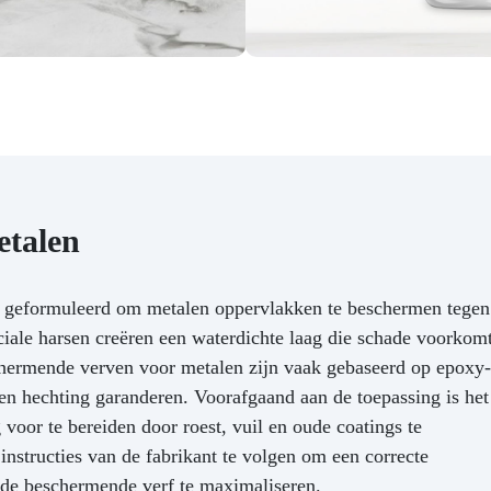
with timed intervals (about 
20 minutes), always using t
top coat on the varnish when
too dry. For a perfect
application, you can use th
“MAGNUM” handle that allo
you to apply the paint wit
greater precision. REMOVE 
VARNISH WITH ACETONE
AND/OR NITRO THINNER.
etalen
g geformuleerd om metalen oppervlakken te beschermen tegen
ciale harsen creëren een waterdichte laag die schade voorkom
chermende verven voor metalen zijn vaak gebaseerd op epoxy-
en hechting garanderen. Voorafgaand aan de toepassing is het
voor te bereiden door roest, vuil en oude coatings te
nstructies van de fabrikant te volgen om een correcte
n de beschermende verf te maximaliseren.