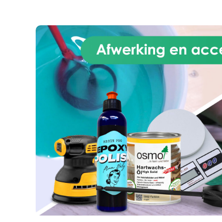
Pr
beschermt tegen UV, veroudering,
pr
vergeling en chemische invloeden.
Aanbevolen voor harsen zonder
res
fosforescerende pigmenten, hout
wit
en diverse oppervlakken.
(the
Kenmerken: – Krasbestendige
depe
beschermlaag – Voorkomt
Com
vergeling van hars – UV-bestendig
Th
– Makkelijk aan te brengen –
abou
Gebruik binnen 24 uur na
at f
activering (afhankelijk van opslag
wh
kan dit langer zijn) – Volledig
Work
droog na 24 uur Dekking per
spraybus: ca. 1 m². Let op: In het
p
begin kan er een geur zijn die
can
verdwijnt na droging. Gebruik in
onl
goed geventileerde ruimtes.
and 
i
c
cat
re