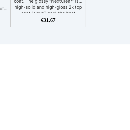
coat. The glossy “NextClear” is a
high-solid and high-gloss 2k top
of
coat “NextClear”, the best
hich
solution to touch up a table with
€
31,67
its
spray cans: it is highly resistant
due to its high-solid
00”
characteristic and the high-
a
gloss gives it maximum
nd
brilliance, two fundamental
”
features for resins and wood.
 its
The two-component top coat,
 to
which shall be applied at the
the
time of use, it’s perfect
-
whenever a very polished
ce.
resistant finish is necessary:
 do
glossy “NextClear” is UV-
t
resistant as well as resistant to
ypes
aging, against yellowing and
against chemical agents.
Recommended for resins that do
ion,
not contain phosphorescent
 of
pigment, wood and various types