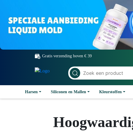
Gratis verzending boven € 39
Harsen
Siliconen en Mallen
Kleurstoffen
Hoogwaardig