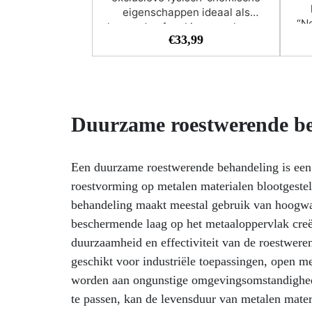
eigenschappen ideaal als
“Ne
glanzende afwerking voor hars en
degr
€
33,99
hout. Het product is
high
krasbestendig, bestand tegen
for
vrijwel alle reinigers, vergeelt niet
en biedt UV-bescherming.
NextClear is een professionele
when
transparante
Duurzame roestwerende b
res
tweecomponentenlak. Het is een
zeer sterke en glanzende 2K
c
spray, perfect voor het
Een duurzame roestwerende behandeling is een
pet
retoucheren van tafels met
roestvorming op metalen materialen blootgeste
spuitbussen. De hoge sterkte
pho
zorgt voor duurzame
behandeling maakt meestal gebruik van hoogwaa
and 
bescherming, de glans voor een
beschermende laag op het metaaloppervlak creë
u
maximale uitstraling. De
duurzaamheid en effectiviteit van de roestwer
req
transparante 2K spray kan
the
geschikt voor industriële toepassingen, open me
worden geactiveerd bij gebruik en
is geschikt voor alle toepassingen
worden aan ongunstige omgevingsomstandighed
pho
die een zeer sterke, glanzende
te passen, kan de levensduur van metalen mater
an
afwerking vereisen. NextClear