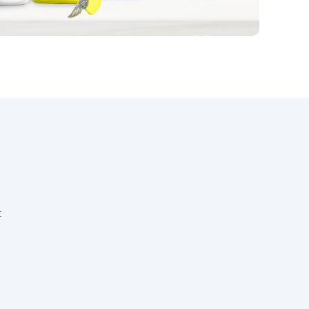
“NextClear” shall be activated
15-
only at the time of use. Top coat
he
and hardener are already
 not
included in the canister as
separate components. To
e
initiate the catalysis procedure,
ws
remove the red button from the
h
cap of the canister, turn it upside
THE
down and firmly insert the
button into the stem on the
bottom. Shake the canister very
well for a few minutes in order
for the hardener to perfectly
dissolve. Apply on the lightly
sanded surface to allow the
t
attachment, or. Apply 2 layers.
The high-gloss top coat
completely dries after 24 hours.
Use the content of the canister
within 24 hours from activation
(the duration can be even