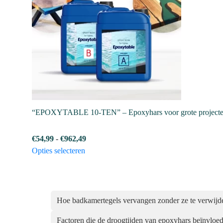
Deze
optie
kan
gekozen
worden
op
de
productpagina
“EPOXYTABLE 10-TEN” – Epoxyhars voor grote projecten 
Prijsklasse:
€
54,99
-
€
962,49
Dit
€54,99
Opties selecteren
product
tot
heeft
€962,49
meerdere
variaties.
Hoe badkamertegels vervangen zonder ze te verwijd
Deze
Factoren die de droogtijden van epoxyhars beïnvloe
optie