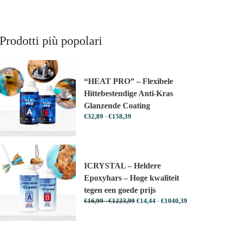
Prodotti più popolari
“HEAT PRO” – Flexibele
Hittebestendige Anti-Kras
Glanzende Coating
Prijsklasse:
€
32,89
-
€
158,39
€32,89
tot
€158,39
ICRYSTAL – Heldere
Epoxyhars – Hoge kwaliteit
tegen een goede prijs
Prijsklasse:
Prijsklasse:
€
16,99
-
€
1223,99
€
14,44
-
€
1040,39
€16,99
€14,44
tot
tot