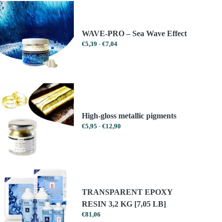
€1223,99
€1040,39
WAVE-PRO – Sea Wave Effect
Prijsklasse:
€
5,39
-
€
7,04
€5,39
tot
€7,04
High-gloss metallic pigments
Prijsklasse:
€
5,95
-
€
12,90
€5,95
tot
€12,90
TRANSPARENT EPOXY
RESIN 3,2 KG [7,05 LB]
€
81,06