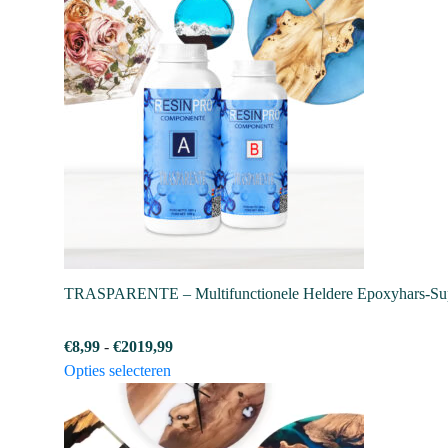
TRASPARENTE – Multifunctionele Heldere Epoxyhars-Supe
Prijsklasse:
€
8,99
-
€
2019,99
Dit
€8,99
Opties selecteren
product
tot
heeft
€2019,99
meerdere