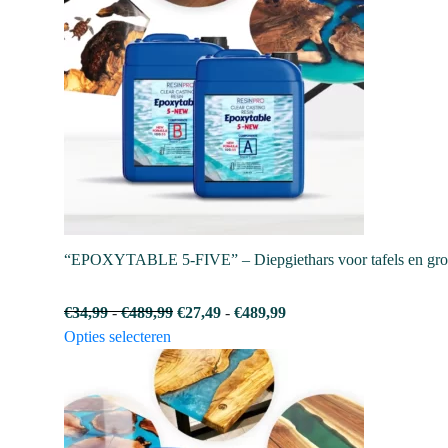
variaties.
Deze
optie
kan
gekozen
worden
op
de
productpagina
“EPOXYTABLE 5-FIVE” – Diepgiethars voor tafels en grot
Prijsklasse:
Prijsklasse:
€
34,99
-
€
489,99
€
27,49
-
€
489,99
Dit
€34,99
€27,49
Opties selecteren
product
tot
tot
heeft
€489,99
€489,99
meerdere
variaties.