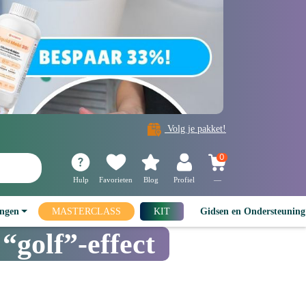
Volg je pakket!
0
Hulp
Favorieten
Blog
Profiel
—
ingen
MASTERCLASS
KIT
Gidsen en Ondersteunin
 “golf”-effect