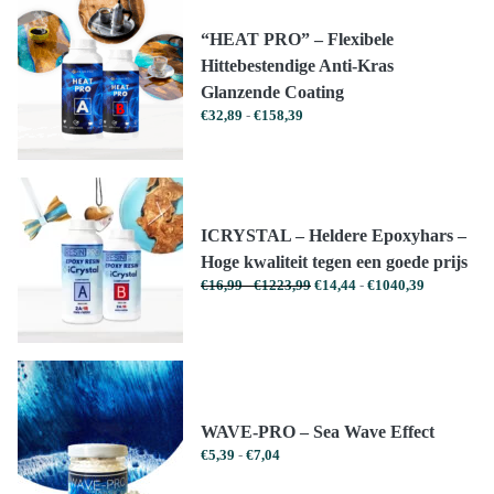
“HEAT PRO” – Flexibele
Hittebestendige Anti-Kras
Glanzende Coating
Prijsklasse:
€
32,89
-
€
158,39
€32,89
tot
€158,39
ICRYSTAL – Heldere Epoxyhars –
Hoge kwaliteit tegen een goede prijs
Prijsklasse:
Prijsklasse:
€
16,99
-
€
1223,99
€
14,44
-
€
1040,39
€16,99
€14,44
tot
tot
€1223,99
€1040,39
WAVE-PRO – Sea Wave Effect
Prijsklasse:
€
5,39
-
€
7,04
€5,39