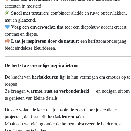
Deze
accenten in mosterd.
optie
Speel met texturen:
combineer gladde en ruwe oppervlakken,
kan
mat en glanzend.
gekozen
Voeg een onverwachte tint toe:
een diepblauw accent creëert
worden
contrast en diepte.
op
Laat je inspireren door de natuur:
een herfstzonsondergang
de
biedt eindeloze kleurideeën.
productpagina
De herfst als oneindige inspiratiebron
De kracht van
herfstkleuren
ligt in hun vermogen om emoties op te
roepen.
Ze brengen
warmte, rust en verbondenheid
— en nodigen uit om
te genieten van kleine details.
Dus de volgende keer dat je inspiratie zoekt voor je creatieve
projecten, denk aan dit
herfstkleurenpalet
.
Maak een wandeling onder de bomen, observeer de bladeren, en
laat de natuur je leiden.