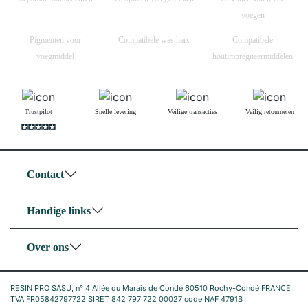
voegen
Pigmenten voor
Compatibele was hars
Compatibele
voegmiddel
houtimpregneermiddelen
Trustpilot
Snelle levering
Veilige transacties
Veilig retourneren
Contact
Handige links
Over ons
RESIN PRO SASU, n° 4 Allée du Marais de Condé 60510 Rochy-Condé FRANCE
TVA FR05842797722 SIRET 842 797 722 00027 code NAF 4791B