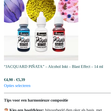
Deze
optie
kan
gekozen
worden
op
de
productpagina
“JACQUARD PIÑATA” – Alcohol Inkt – Blast Effect – 14 ml
Prijsklasse:
€
4,90
-
€
5,39
€4,90
Dit
Opties selecteren
tot
product
€5,39
heeft
Tips voor een harmonieuze compositie
meerdere
variaties.
Kies een hoofdkleur:
bijvoorbeeld diep oker als basis, met