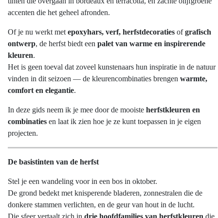
tinten die overgaan in bordeaux en terracotta, en zachte olijfgroene
accenten die het geheel afronden.
Of je nu werkt met
epoxyhars, verf, herfstdecoraties
of
grafisch
ontwerp
, de herfst biedt een
palet van warme en inspirerende
kleuren
.
Het is geen toeval dat zoveel kunstenaars hun inspiratie in de natuur
vinden in dit seizoen — de kleurencombinaties brengen
warmte,
comfort en elegantie
.
In deze gids neem ik je mee door de mooiste
herfstkleuren en
combinaties
en laat ik zien hoe je ze kunt toepassen in je eigen
projecten.
De basistinten van de herfst
Stel je een wandeling voor in een bos in oktober.
De grond bedekt met knisperende bladeren, zonnestralen die de
donkere stammen verlichten, en de geur van hout in de lucht.
Die sfeer vertaalt zich in
drie hoofdfamilies van herfstkleuren
die