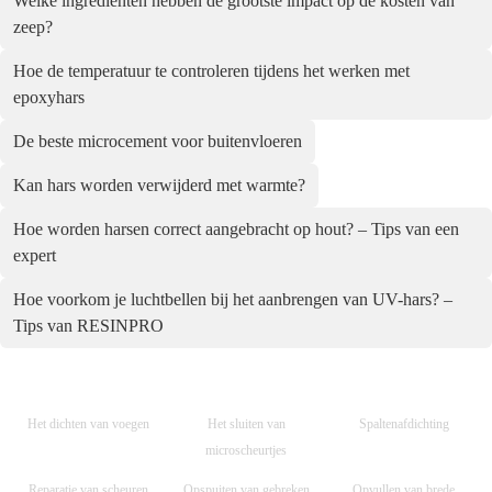
Welke ingrediënten hebben de grootste impact op de kosten van
zeep?
Hoe de temperatuur te controleren tijdens het werken met
epoxyhars
De beste microcement voor buitenvloeren
Kan hars worden verwijderd met warmte?
Hoe worden harsen correct aangebracht op hout? – Tips van een
expert
Hoe voorkom je luchtbellen bij het aanbrengen van UV-hars? –
Tips van RESINPRO
Het dichten van voegen
Het sluiten van
Spaltenafdichting
microscheurtjes
Reparatie van scheuren
Opspuiten van gebreken
Opvullen van brede