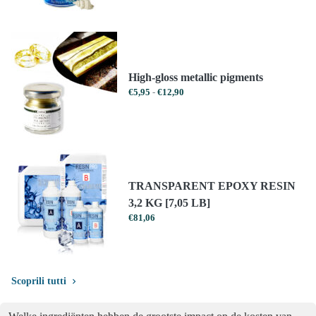
tot
€7,04
High-gloss metallic pigments
Prijsklasse:
€
5,95
-
€
12,90
€5,95
tot
€12,90
TRANSPARENT EPOXY RESIN
3,2 KG [7,05 LB]
€
81,06
Scoprili tutti