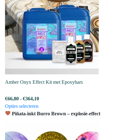
Amber Onyx Effect Kit met Epoxyhars
Prijsklasse:
€
66,80
-
€
364,10
Dit
€66,80
Opties selecteren
product
tot
Piñata-inkt Burro Brown – explosie-effect
heeft
€364,10
meerdere
variaties.