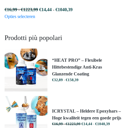
Prijsklasse:
Prijsklasse:
€
16,99
-
€
1223,99
€
14,44
-
€
1040,39
Dit
€16,99
€14,44
Opties selecteren
product
tot
tot
heeft
€1223,99
€1040,39
Prodotti più popolari
meerdere
variaties.
Deze
optie
“HEAT PRO” – Flexibele
kan
Hittebestendige Anti-Kras
gekozen
Glanzende Coating
worden
Prijsklasse:
€
32,89
-
€
158,39
op
€32,89
tot
de
€158,39
productpagina
ICRYSTAL – Heldere Epoxyhars –
Hoge kwaliteit tegen een goede prijs
Prijsklasse:
Prijsklasse:
€
16,99
-
€
1223,99
€
14,44
-
€
1040,39