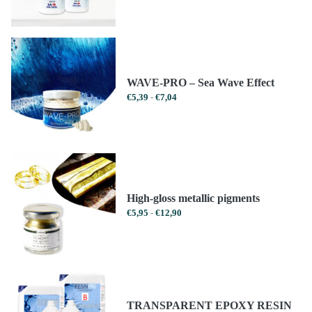
€16,99
€14,44
tot
tot
€1223,99
€1040,39
WAVE-PRO – Sea Wave Effect
Prijsklasse:
€
5,39
-
€
7,04
€5,39
tot
€7,04
High-gloss metallic pigments
Prijsklasse:
€
5,95
-
€
12,90
€5,95
tot
€12,90
TRANSPARENT EPOXY RESIN