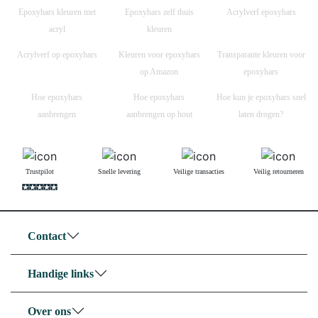
Epoxyhars kleuren met
Epoxyhars zelf thuis
Acrylverf epoxyhars
acryl
kleuren
Acrylverf op epoxyhars
Kleuren voor epoxyhars
Transparante kleuren voor
op Amazon
epoxyhars
Hoe epoxyhars
Hoe epoxyhars
Hoe kun je epoxyhars snel
aanbrengen
aanbrengen op hout
laten drogen?
Trustpilot
Snelle levering
Veilige transacties
Veilig retourneren
Contact
Handige links
Over ons