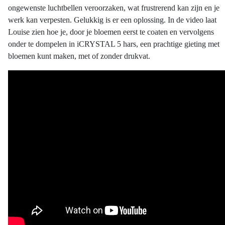
ongewenste
luchtbellen
veroorzaken
, wat
frustrerend
kan
zijn
en
je
werk
kan
verpesten
.
Gelukkig
is er
een
oplossing
. In de video
laat
Louise
zien
hoe je, door je
bloemen
eerst
te
coaten
en
vervolgens
onder
te
dompelen
in
iCRYSTAL
5
hars
,
een
prachtige
gieting
met
bloemen
kunt
maken
, met of
zonder
drukvat
.