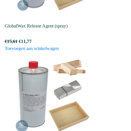
GlobalWax Release Agent (spray)
Oorspronkelijke
Huidige
€
15,61
€
11,77
prijs
prijs
Toevoegen aan winkelwagen
was:
is:
€15,61.
€11,77.