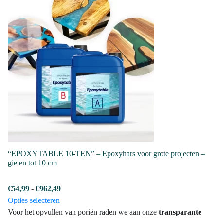
product
tot
heeft
€450,89
meerdere
variaties.
Deze
optie
kan
gekozen
worden
op
de
productpagina
“EPOXYTABLE 10-TEN” – Epoxyhars voor grote projecten –
gieten tot 10 cm
Prijsklasse:
€
54,99
-
€
962,49
Dit
€54,99
Opties selecteren
product
tot
Voor het opvullen van poriën raden we aan onze
transparante