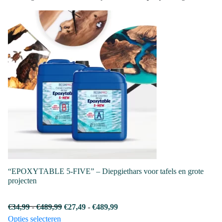
“EPOXYTABLE 5-FIVE” – Diepgiethars voor tafels en grote
projecten
Prijsklasse:
Prijsklasse:
€
34,99
-
€
489,99
€
27,49
-
€
489,99
Dit
€34,99
€27,49
Opties selecteren