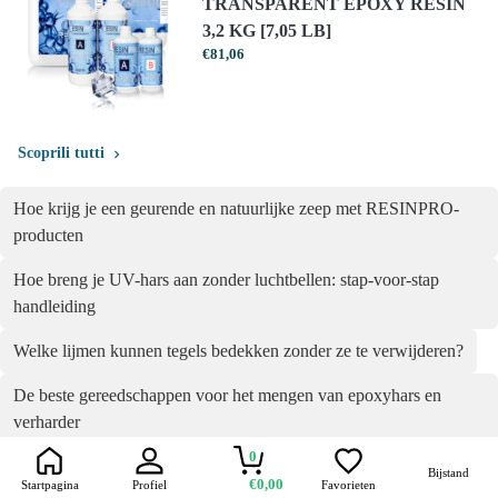
TRANSPARENT EPOXY RESIN
3,2 KG [7,05 LB]
€
81,06
Scoprili tutti
Hoe krijg je een geurende en natuurlijke zeep met RESINPRO-
producten
Hoe breng je UV-hars aan zonder luchtbellen: stap-voor-stap
handleiding
Welke lijmen kunnen tegels bedekken zonder ze te verwijderen?
De beste gereedschappen voor het mengen van epoxyhars en
verharder
0
Benodigdheden voor het maken van zeep thuis met RESINPRO
Bijstand
€0,00
Startpagina
Profiel
Favorieten