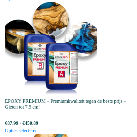
product
tot
tot
heeft
€489,99
€489,99
meerdere
variaties.
Deze
optie
kan
gekozen
worden
op
de
productpagina
EPOXY PREMIUM – Premiumkwaliteit tegen de beste prijs –
Gieten tot 7,5 cm!
Prijsklasse:
€
87,99
-
€
450,89
Dit
€87,99
Opties selecteren