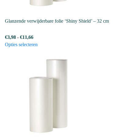
Glanzende verwijderbare folie ‘Shiny Shield’ – 32 cm
Prijsklasse:
€
3,98
-
€
11,66
€3,98
Dit
Opties selecteren
tot
product
€11,66
heeft
meerdere
variaties.
Deze
optie
kan
gekozen
worden
op
de
productpagina