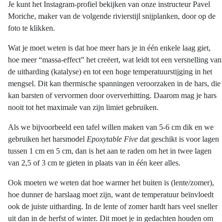
Je kunt het Instagram-profiel bekijken van onze instructeur Pavel
Moriche, maker van de volgende rivierstijl snijplanken, door op de
foto te klikken.
Wat je moet weten is dat hoe meer hars je in één enkele laag giet,
hoe meer “massa-effect” het creëert, wat leidt tot een versnelling van
de uitharding (katalyse) en tot een hoge temperatuurstijging in het
mengsel. Dit kan thermische spanningen veroorzaken in de hars, die
kan barsten of vervormen door oververhitting. Daarom mag je hars
nooit tot het maximale van zijn limiet gebruiken.
Als we bijvoorbeeld een tafel willen maken van 5-6 cm dik en we
gebruiken het harsmodel
Epoxytable Five
dat geschikt is voor lagen
tussen 1 cm en 5 cm, dan is het aan te raden om het in twee lagen
van 2,5 of 3 cm te gieten in plaats van in één keer alles.
Ook moeten we weten dat hoe warmer het buiten is (lente/zomer),
hoe dunner de harslaag moet zijn, want de temperatuur beïnvloedt
ook de juiste uitharding. In de lente of zomer hardt hars veel sneller
uit dan in de herfst of winter. Dit moet je in gedachten houden om