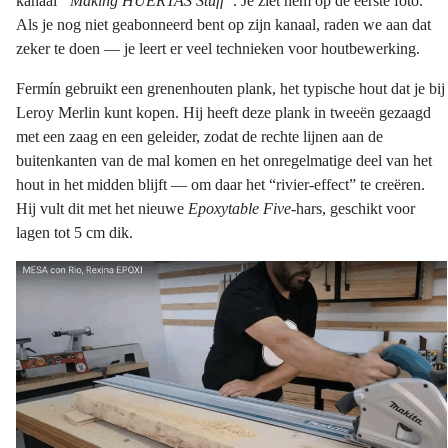
kanaal
“Making HUERTAS Stuff”
. Je ziet hem op de eerste foto.
Als je nog niet geabonneerd bent op zijn kanaal, raden we aan dat
zeker te doen — je leert er veel technieken voor houtbewerking.
Fermín gebruikt een grenenhouten plank, het typische hout dat je bij
Leroy Merlin kunt kopen. Hij heeft deze plank in tweeën gezaagd
met een zaag en een geleider, zodat de rechte lijnen aan de
buitenkanten van de mal komen en het onregelmatige deel van het
hout in het midden blijft — om daar het “rivier-effect” te creëren.
Hij vult dit met het nieuwe
Epoxytable Five
-hars, geschikt voor
lagen tot 5 cm dik.