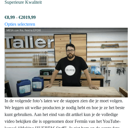
Superieure Kwaliteit
Prijsklasse:
€
8,99
-
€
2019,99
Dit
€8,99
Opties selecteren
product
tot
heeft
€2019,99
meerdere
variaties.
Deze
optie
kan
gekozen
worden
op
de
In de volgende foto’s laten we de stappen zien die je moet volgen.
productpagina
We leggen uit welke producten je nodig hebt en hoe je ze het beste
kunt gebruiken. Aan het eind van dit artikel kun je de volledige
video bekijken die is opgenomen door Fermín van het YouTube-