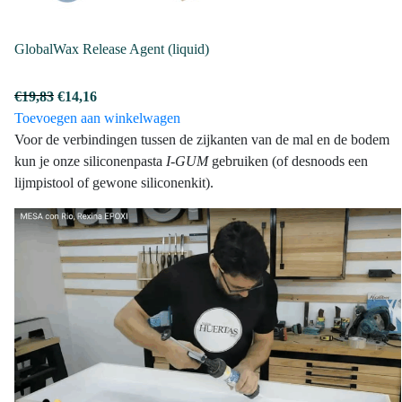
GlobalWax Release Agent (liquid)
Oorspronkelijke
Huidige
€
19,83
€
14,16
prijs
prijs
Toevoegen aan winkelwagen
was:
is:
Voor de verbindingen tussen de zijkanten van de mal en de bodem
€19,83.
€14,16.
kun je onze siliconenpasta
I-GUM
gebruiken (of desnoods een
lijmpistool of gewone siliconenkit).