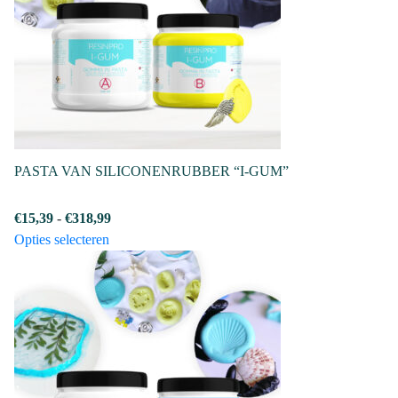
PASTA VAN SILICONENRUBBER “I-GUM”
Prijsklasse:
€
15,39
-
€
318,99
Dit
€15,39
Opties selecteren
product
tot
heeft
€318,99
meerdere
variaties.
Deze
optie
kan