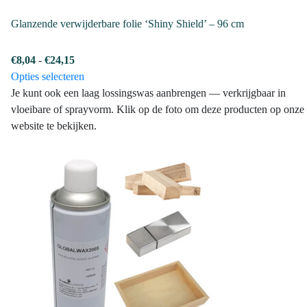
Glanzende verwijderbare folie ‘Shiny Shield’ – 96 cm
Prijsklasse:
€
8,04
-
€
24,15
€8,04
Dit
Opties selecteren
tot
product
Je kunt ook een laag lossingswas aanbrengen — verkrijgbaar in
€24,15
heeft
vloeibare of sprayvorm. Klik op de foto om deze producten op onze
meerdere
website te bekijken.
variaties.
Deze
optie
kan
gekozen
worden
op
de
productpagina