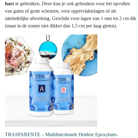
heeft
€962,49
hars
te gebruiken. Deze kun je ook gebruiken voor het opvullen
meerdere
van gaten of grote scheuren, voor oppervlaktelagen of als
variaties.
uiteindelijke afwerking. Geschikt voor lagen van 1 mm tot 2 cm dik
Deze
(maar in de zomer niet dikker dan 1,5 cm per laag gieten).
optie
kan
gekozen
worden
op
de
productpagina
TRASPARENTE – Multifunctionele Heldere Epoxyhars-