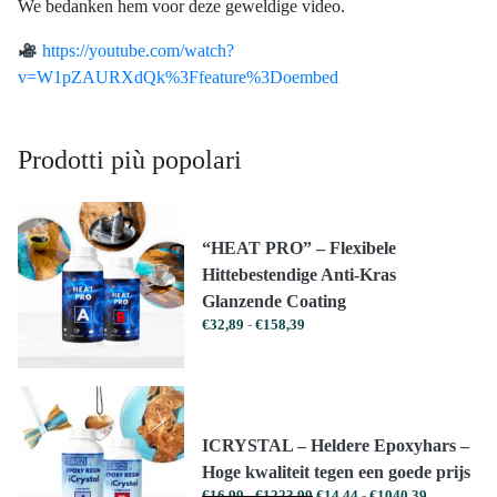
We bedanken hem voor deze geweldige video.
https://youtube.com/watch?
v=W1pZAURXdQk%3Ffeature%3Doembed
Prodotti più popolari
“HEAT PRO” – Flexibele
Hittebestendige Anti-Kras
Glanzende Coating
Prijsklasse:
€
32,89
-
€
158,39
€32,89
tot
€158,39
ICRYSTAL – Heldere Epoxyhars –
Hoge kwaliteit tegen een goede prijs
Prijsklasse:
Prijsklasse:
€
16,99
-
€
1223,99
€
14,44
-
€
1040,39