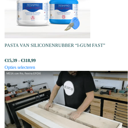
gekozen
worden
op
de
productpagina
PASTA VAN SILICONENRUBBER “I-GUM FAST”
Prijsklasse:
€
15,39
-
€
318,99
Dit
€15,39
Opties selecteren
product
tot
heeft
€318,99
meerdere
variaties.
Deze
optie
kan
gekozen