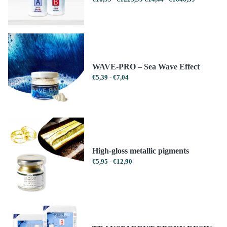
€16,99
€14,44
tot
tot
€1223,99
€1040,39
WAVE-PRO – Sea Wave Effect
Prijsklasse:
€
5,39
-
€
7,04
€5,39
tot
€7,04
High-gloss metallic pigments
Prijsklasse:
€
5,95
-
€
12,90
€5,95
tot
€12,90