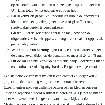
op de bodem van de mal en hard ze geleidelijk uit onder een
UV-lamp totdat je het gewenste patroon hebt.
Kleurkeuze en gebruik:
Ondertussen kun je de epoxyhars
kleuren met een poederpigment, pasta of glaseffect om je
sleutelbakje verder te personaliseren.
Gieten:
Giet de gekleurde hars in de mal, bovenop de
uitgeharde UV-harsdruppels, en zorg ervoor dat het oppervlak
gelijkmatig bedekt is.
Wacht op de uithardingstijd:
Laat de hars uitharden volgens
de aangegeven tijden op de verpakking, meestal 24 tot 48 uur.
Uit de mal halen:
Verwijder het sleutelbakje voorzichtig uit de
mal zodra het volledig uitgehard is. En geniet van je creatie!
Een sleutelbakje van hars maken is een creatief en toegankelijk
project dat de uitstraling van je entree kan transformeren.
Experimenteer met verschillende ontwerpen en kleuren om een
uniek en gepersonaliseerd resultaat te bereiken. Als je net begint en
meer wilt weten over het gebruik van hars, bekijk dan de
Masterclass-sectie op onze website. Als je al duidelijke ideeën hebt