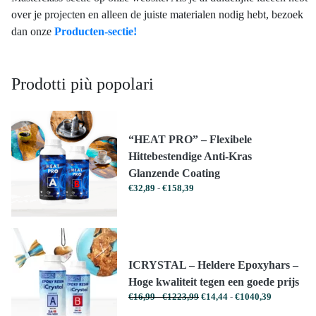
over je projecten en alleen de juiste materialen nodig hebt, bezoek
dan onze
Producten-sectie!
Prodotti più popolari
“HEAT PRO” – Flexibele
Hittebestendige Anti-Kras
Glanzende Coating
Prijsklasse:
€
32,89
-
€
158,39
€32,89
tot
€158,39
ICRYSTAL – Heldere Epoxyhars –
Hoge kwaliteit tegen een goede prijs
Prijsklasse:
Prijsklasse:
€
16,99
-
€
1223,99
€
14,44
-
€
1040,39
€16,99
€14,44