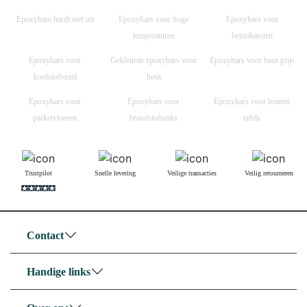
Epoxyhars hardt niet uit
Epoxyhars voor hoge
Epoxyhars voor
temperaturen
betonbarsten
Epoxyhars voor
Gekleurde epoxyhars voor
Epoxyhars voor hout prijs
koolstofvezel
hout
Epoxyhars voor
Epoxyhars voor
Epoxyhars voor houten
parketvloeren
brandstoftanks
tafels
Trustpilot
Snelle levering
Veilige transacties
Veilig retourneren
Contact
Handige links