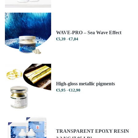
tot
tot
€1223,99
€1040,39
WAVE-PRO – Sea Wave Effect
Prijsklasse:
€
5,39
-
€
7,04
€5,39
tot
€7,04
High-gloss metallic pigments
Prijsklasse:
€
5,95
-
€
12,90
€5,95
tot
€12,90
TRANSPARENT EPOXY RESIN