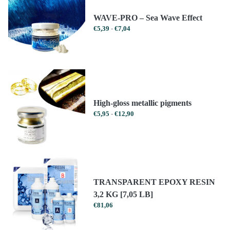
WAVE-PRO – Sea Wave Effect
Prijsklasse:
€
5,39
-
€
7,04
€5,39
tot
€7,04
High-gloss metallic pigments
Prijsklasse:
€
5,95
-
€
12,90
€5,95
tot
€12,90
TRANSPARENT EPOXY RESIN
3,2 KG [7,05 LB]
€
81,06