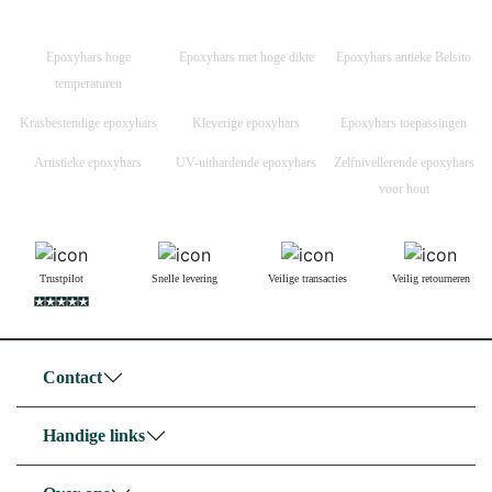
Epoxyhars hoge
Epoxyhars met hoge dikte
Epoxyhars antieke Belsito
temperaturen
Krasbestendige epoxyhars
Kleverige epoxyhars
Epoxyhars toepassingen
Artistieke epoxyhars
UV-uithardende epoxyhars
Zelfnivellerende epoxyhars
voor hout
Trustpilot
Snelle levering
Veilige transacties
Veilig retourneren
Contact
Handige links