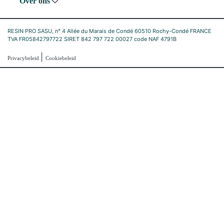
Over ons
RESIN PRO SASU, n° 4 Allée du Marais de Condé 60510 Rochy-Condé FRANCE
TVA FR05842797722 SIRET 842 797 722 00027 code NAF 4791B
|
Privacybeleid
Cookiebeleid