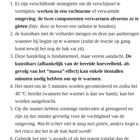
Er zijn verschillende strategieën om dit verschijnsel te
vermijden:
werken in een vochtarme
of verwarmde
omgeving
;
de twee componenten verwarmen alvorens ze te
gieten
(bijv. door ze boven een radiator te houden);
de kunsthars met de verharder mengen en deze pas aanbrengen
wanneer hij begint op te warmen (zodat de reactie op gang
komt terwijl het nog de bak vat zit).
Deze handeling is fundamenteel, maar vereist aandacht.
De
kunsthars (afhankelijk van de bereide hoeveelheid, als
gevolg van het “massa”-effect) kan enkele tientallen
minuten nodig hebben om op te warmen
.
Het moet om de 5 minuten worden gecontroleerd en zodra het
40 °C bereikt (wanneer het warmer is dan uw hand), kan het
worden aangebracht.
Op die manier hebben sommige moleculen al gereageerd en
zijn zij dus minder gevoelig voor de vochtigheid van de
omgeving.
Wacht echter niet te lang met gieten, anders loopt u
het risico dat het in de bak hard wordt!
Gebruik het niet ‘s avonds of als het regent (omdat dan de