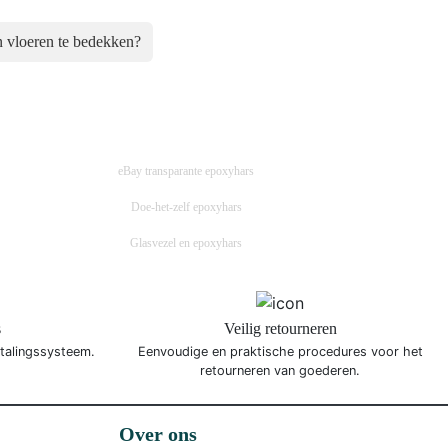
 vloeren te bedekken?
eBay transparante epoxyhars
Doe-het-zelf epoxyhars
Glasvezel en epoxyhars
s
Veilig retourneren
etalingssysteem.
Eenvoudige en praktische procedures voor het
retourneren van goederen.
Over ons