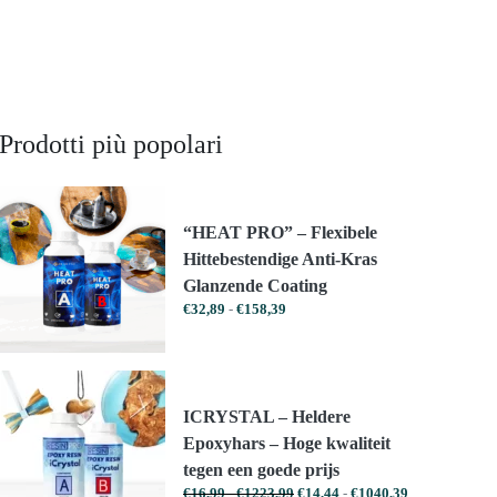
Prodotti più popolari
“HEAT PRO” – Flexibele
Hittebestendige Anti-Kras
Glanzende Coating
Prijsklasse:
€
32,89
-
€
158,39
€32,89
tot
€158,39
ICRYSTAL – Heldere
Epoxyhars – Hoge kwaliteit
tegen een goede prijs
Prijsklasse:
Prijsklasse:
€
16,99
-
€
1223,99
€
14,44
-
€
1040,39