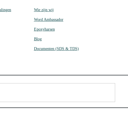
alingen
Wie zijn wij
Word Ambassador
Epoxyharsen
Blog
Documenten (SDS & TDS)