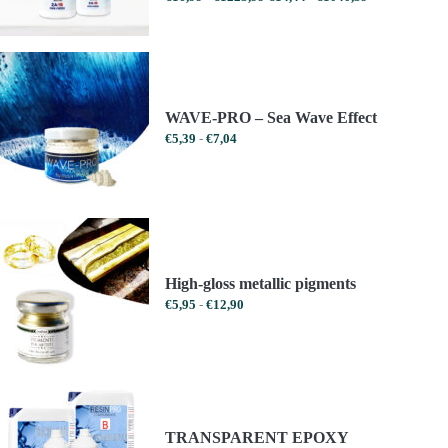
€16,99
€14,44
tot
tot
€1223,99
€1040,39
WAVE-PRO – Sea Wave Effect
Prijsklasse:
€
5,39
-
€
7,04
€5,39
tot
€7,04
High-gloss metallic pigments
Prijsklasse:
€
5,95
-
€
12,90
€5,95
tot
€12,90
TRANSPARENT EPOXY