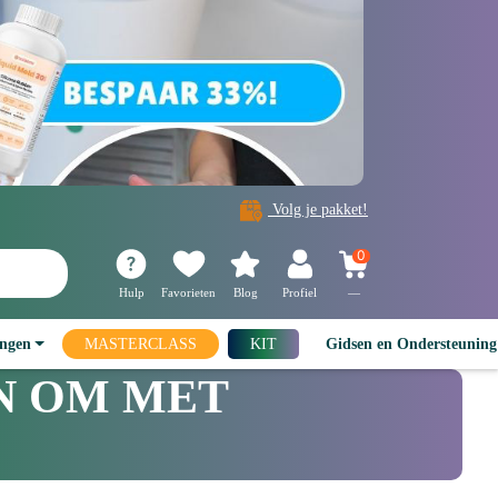
Volg je pakket!
0
Hulp
Favorieten
Blog
Profiel
—
ingen
MASTERCLASS
KIT
Gidsen en Ondersteunin
N OM MET
?