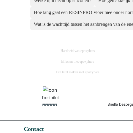
Welke lijm hecht op siliconen?
Hoe gemakkelijk h
Hoe lang gaat een RESINPRO-vloer mee onder nor
Wat is de wachttijd tussen het aanbrengen van de ene
Hardheid van epoxyhars
Effecten met epoxyhars
Een tafel maken met epoxyhars
Trustpilot
Snelle bezorg
Contact