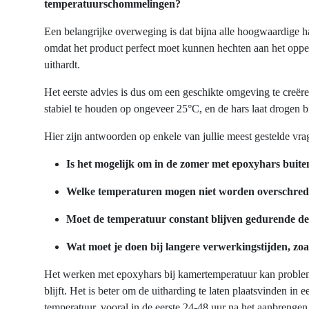
temperatuurschommelingen?
Een belangrijke overweging is dat bijna alle hoogwaardige h
omdat het product perfect moet kunnen hechten aan het opper
uithardt.
Het eerste advies is dus om een geschikte omgeving te creëre
stabiel te houden op ongeveer 25°C, en de hars laat drogen
Hier zijn antwoorden op enkele van jullie meest gestelde vr
Is het mogelijk om in de zomer met epoxyhars buit
Welke temperaturen mogen niet worden overschre
Moet de temperatuur constant blijven gedurende de
Wat moet je doen bij langere verwerkingstijden, zo
Het werken met epoxyhars bij kamertemperatuur kan problem
blijft. Het is beter om de uitharding te laten plaatsvinden i
temperatuur, vooral in de eerste 24-48 uur na het aanbrengen