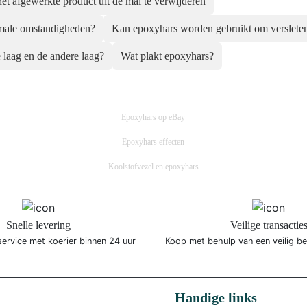
et afgewerkte product uit de mal te verwijderen
male omstandigheden?
Kan epoxyhars worden gebruikt om versleten
 laag en de andere laag?
Wat plakt epoxyhars?
Epoxyhars op eBay
Epoxyhars effecten
Koolstofvezel en epoxyhars
Snelle levering
Veilige transactie
service met koerier binnen 24 uur
Koop met behulp van een veilig b
Handige links