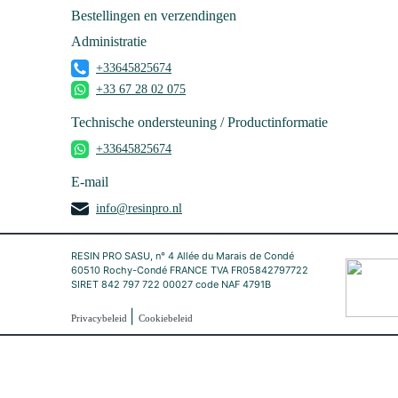
Bestellingen en verzendingen
Administratie
+33645825674
+33 67 28 02 075
Technische ondersteuning / Productinformatie
+33645825674
E-mail
info@resinpro.nl
RESIN PRO SASU, n° 4 Allée du Marais de Condé
60510 Rochy-Condé FRANCE TVA FR05842797722
SIRET 842 797 722 00027 code NAF 4791B
|
Privacybeleid
Cookiebeleid