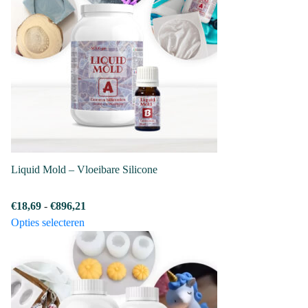
op
de
productpagina
Liquid Mold – Vloeibare Silicone
Prijsklasse:
€
18,69
-
€
896,21
Dit
€18,69
Opties selecteren
product
tot
heeft
€896,21
meerdere
variaties.
Deze