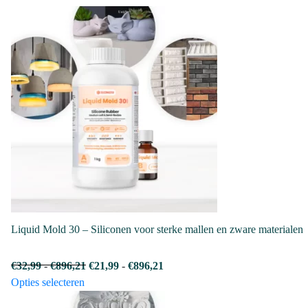
optie
kan
gekozen
worden
op
de
productpagina
Liquid Mold 30 – Siliconen voor sterke mallen en zware materialen
Prijsklasse:
Prijsklasse:
€
32,99
-
€
896,21
€
21,99
-
€
896,21
Dit
€32,99
€21,99
Opties selecteren
product
tot
tot