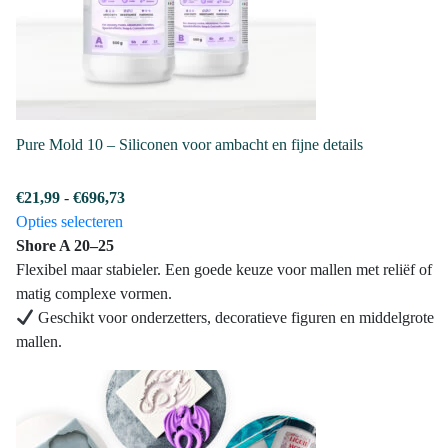
Pure Mold 10 – Siliconen voor ambacht en fijne details
Prijsklasse:
€
21,99
-
€
696,73
Dit
€21,99
Opties selecteren
product
tot
Shore A 20–25
heeft
€696,73
Flexibel maar stabieler. Een goede keuze voor mallen met reliëf of
meerdere
matig complexe vormen.
variaties.
Geschikt voor onderzetters, decoratieve figuren en middelgrote
Deze
mallen.
optie
kan
gekozen
worden