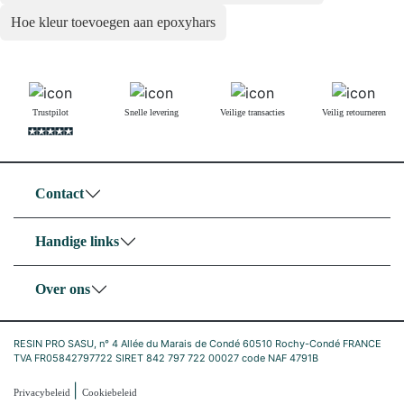
Hoe kleur toevoegen aan epoxyhars
Trustpilot
Snelle levering
Veilige transacties
Veilig retourneren
Contact
Handige links
Over ons
RESIN PRO SASU, n° 4 Allée du Marais de Condé 60510 Rochy-Condé FRANCE
TVA FR05842797722 SIRET 842 797 722 00027 code NAF 4791B
|
Privacybeleid
Cookiebeleid