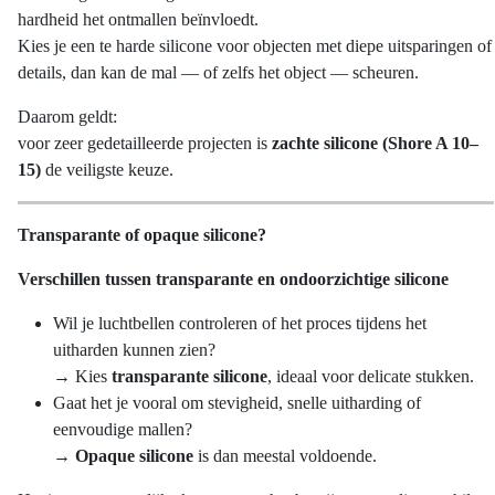
Deze
hardheid het ontmallen beïnvloedt.
optie
Kies je een te harde silicone voor objecten met diepe uitsparingen of
kan
details, dan kan de mal — of zelfs het object — scheuren.
gekozen
Daarom geldt:
worden
voor zeer gedetailleerde projecten is
zachte silicone (Shore A 10–
op
15)
de veiligste keuze.
de
productpagina
Transparante of opaque silicone?
Verschillen tussen transparante en ondoorzichtige silicone
Wil je luchtbellen controleren of het proces tijdens het
uitharden kunnen zien?
→ Kies
transparante silicone
, ideaal voor delicate stukken.
Gaat het je vooral om stevigheid, snelle uitharding of
eenvoudige mallen?
→
Opaque silicone
is dan meestal voldoende.