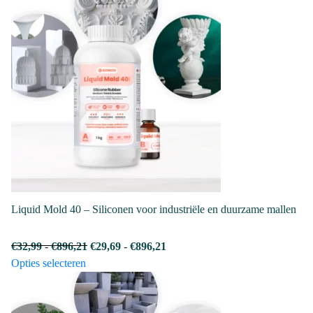
heeft
€896,21
€896,21
meerdere
variaties.
Deze
optie
kan
gekozen
worden
op
de
productpagina
Liquid Mold 40 – Siliconen voor industriële en duurzame mallen
Prijsklasse:
Prijsklasse:
€
32,99
-
€
896,21
€
29,69
-
€
896,21
Dit
€32,99
€29,69
Opties selecteren
product
tot
tot
heeft
€896,21
€896,21
meerdere