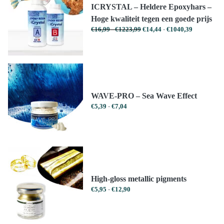
ICRYSTAL – Heldere Epoxyhars –
Hoge kwaliteit tegen een goede prijs
Prijsklasse:
Prijsklasse:
€
16,99
-
€
1223,99
€
14,44
-
€
1040,39
€16,99
€14,44
tot
tot
€1223,99
€1040,39
WAVE-PRO – Sea Wave Effect
Prijsklasse:
€
5,39
-
€
7,04
€5,39
tot
€7,04
High-gloss metallic pigments
Prijsklasse:
€
5,95
-
€
12,90
€5,95
tot
€12,90