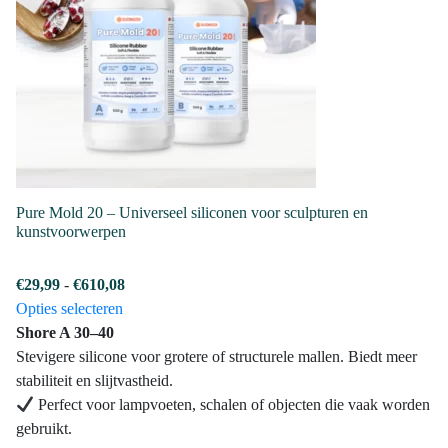
optie
kan
gekozen
worden
op
de
productpagina
Pure Mold 20 – Universeel siliconen voor sculpturen en
kunstvoorwerpen
Prijsklasse:
€
29,99
-
€
610,08
Dit
€29,99
Opties selecteren
product
tot
Shore A 30–40
heeft
€610,08
Stevigere silicone voor grotere of structurele mallen. Biedt meer
meerdere
stabiliteit en slijtvastheid.
variaties.
Perfect voor lampvoeten, schalen of objecten die vaak worden
Deze
gebruikt.