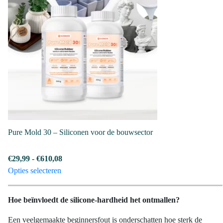
variaties.
Deze
optie
kan
gekozen
worden
op
de
productpagina
Pure Mold 30 – Siliconen voor de bouwsector
Prijsklasse:
€
29,99
-
€
610,08
Dit
€29,99
Opties selecteren
product
tot
heeft
€610,08
Hoe beïnvloedt de silicone-hardheid het ontmallen?
meerdere
variaties.
Een veelgemaakte beginnersfout is onderschatten hoe sterk de