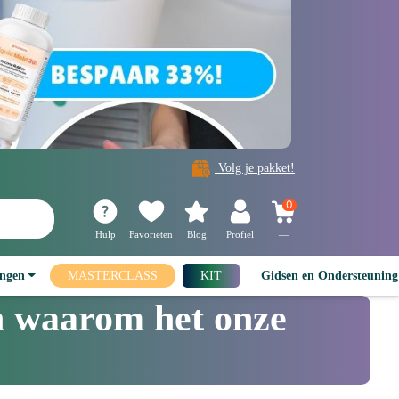
Volg je pakket!
0
Hulp
Favorieten
Blog
Profiel
—
ingen
MASTERCLASS
KIT
Gidsen en Ondersteunin
en waarom het onze