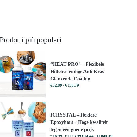
Prodotti più popolari
“HEAT PRO” – Flexibele
Hittebestendige Anti-Kras
Glanzende Coating
Prijsklasse:
€
32,89
-
€
158,39
€32,89
tot
€158,39
ICRYSTAL – Heldere
Epoxyhars – Hoge kwaliteit
tegen een goede prijs
Prijsklasse:
Prijsklasse:
€
16,99
-
€
1223,99
€
14,44
-
€
1040,39