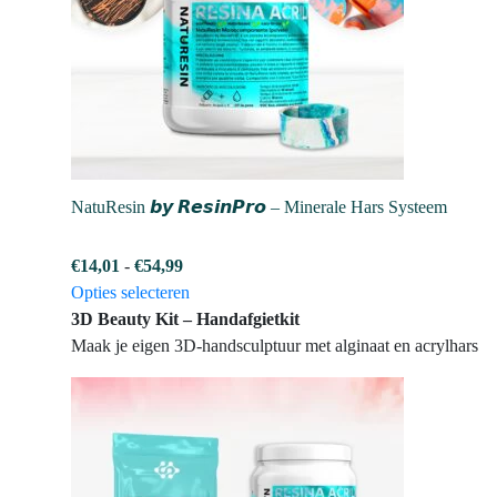
NatuResin 𝙗𝙮 𝙍𝙚𝙨𝙞𝙣𝙋𝙧𝙤 – Minerale Hars Systeem
Prijsklasse:
€
14,01
-
€
54,99
€14,01
Dit
Opties selecteren
tot
product
3D Beauty Kit – Handafgietkit
€54,99
heeft
Maak je eigen 3D-handsculptuur met alginaat en acrylhars
meerdere
variaties.
Deze
optie
kan