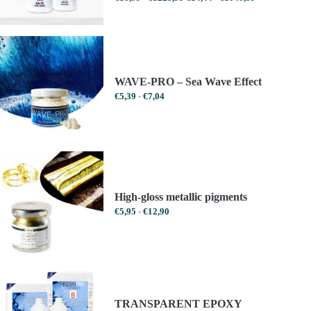
€16,99
€14,44
tot
tot
€1223,99
€1040,39
WAVE-PRO – Sea Wave Effect
Prijsklasse:
€
5,39
-
€
7,04
€5,39
tot
€7,04
High-gloss metallic pigments
Prijsklasse:
€
5,95
-
€
12,90
€5,95
tot
€12,90
TRANSPARENT EPOXY