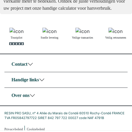
vierkante meter te bedekken. Ontdek de juiste verhoudingen voor
uw project met onze handige calculator voor harsverbruik.
Trustpilot
Snelle levering
Veilige transacties
Veilig retourneren
Contact
Handige links
Over ons
RESIN PRO SASU, n° 4 Allée du Marais de Condé 60510 Rochy-Condé FRANCE
TVA FR05842797722 SIRET 842 797 722 00027 code NAF 4791B
|
Privacybeleid
Cookiebeleid