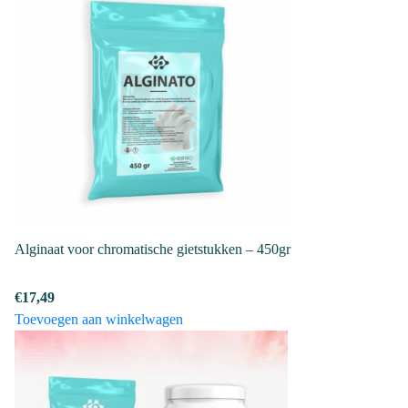
meerdere
variaties.
Deze
optie
kan
gekozen
worden
op
de
productpagina
Alginaat voor chromatische gietstukken – 450gr
€
17,49
Toevoegen aan winkelwagen