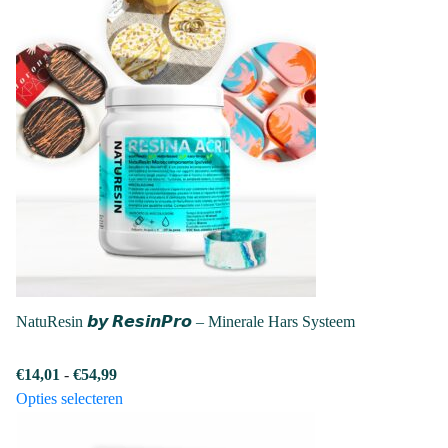
NatuResin 𝙗𝙮 𝙍𝙚𝙨𝙞𝙣𝙋𝙧𝙤 – Minerale Hars Systeem
Prijsklasse:
€
14,01
-
€
54,99
€14,01
Dit
Opties selecteren
tot
product
€54,99
heeft