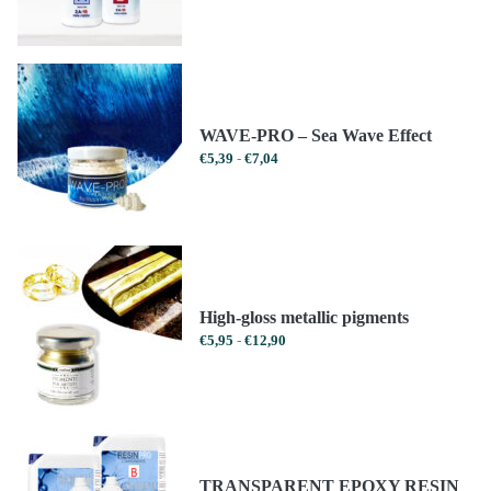
€16,99
€14,44
tot
tot
€1223,99
€1040,39
WAVE-PRO – Sea Wave Effect
Prijsklasse:
€
5,39
-
€
7,04
€5,39
tot
€7,04
High-gloss metallic pigments
Prijsklasse:
€
5,95
-
€
12,90
€5,95
tot
€12,90
TRANSPARENT EPOXY RESIN