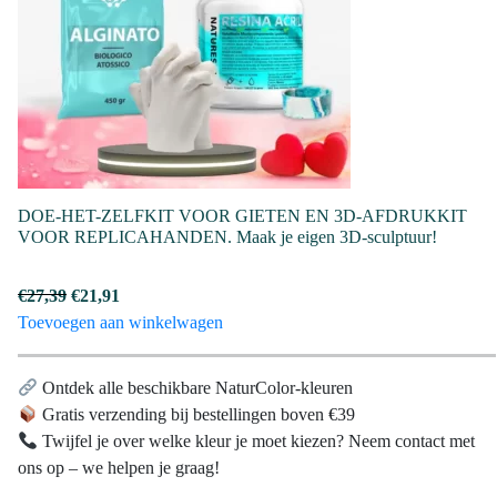
DOE-HET-ZELFKIT VOOR GIETEN EN 3D-AFDRUKKIT
VOOR REPLICAHANDEN. Maak je eigen 3D-sculptuur!
Oorspronkelijke
Huidige
€
27,39
€
21,91
prijs
prijs
Toevoegen aan winkelwagen
was:
is:
€27,39.
€21,91.
Ontdek alle beschikbare NaturColor-kleuren
Gratis verzending bij bestellingen boven €39
Twijfel je over welke kleur je moet kiezen? Neem contact met
ons op – we helpen je graag!