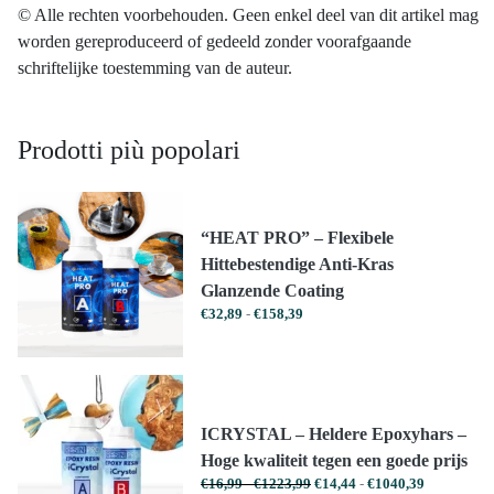
© Alle rechten voorbehouden. Geen enkel deel van dit artikel mag
worden gereproduceerd of gedeeld zonder voorafgaande
schriftelijke toestemming van de auteur.
Prodotti più popolari
“HEAT PRO” – Flexibele
Hittebestendige Anti-Kras
Glanzende Coating
Prijsklasse:
€
32,89
-
€
158,39
€32,89
tot
€158,39
ICRYSTAL – Heldere Epoxyhars –
Hoge kwaliteit tegen een goede prijs
Prijsklasse:
Prijsklasse:
€
16,99
-
€
1223,99
€
14,44
-
€
1040,39