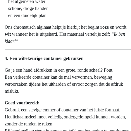
– het afgemeten water
– schone, droge handen
– en een duidelijk plan
Ons chromatisch alginaat helpt je hierbij: het begint
roze
en wordt
wit
wanneer het is uitgehard. Het materiaal vertelt je zelf:
“Ik ben
klaar!”
4. Een willekeurige container gebruiken
Ga je een hand afdrukken in een grote, ronde schaal? Fout.
Een verkeerde container kan de mal vervormen, beweging
veroorzaken tijdens het uitharden of ervoor zorgen dat de afdruk
mislukt.
Goed voorbereid:
Gebruik een stevige emmer of container van het juiste formaat.
Het lichaamsdeel moet volledig ondergedompeld kunnen worden,
zonder de randen te raken.
Bij handmallen: steun je armen op tafel om beweging te voorkomen.